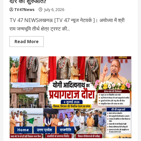
दौर की शुरुआत?
TV47News
July 6, 2026
TV 47 NEWSलखनऊ [TV 47 न्‍यूज नेटवर्क ]। अयोध्या में श्री
राम जन्मभूमि तीर्थ क्षेत्र ट्रस्ट की...
Read
Read More
more
about
राम
मंदिर
ट्रस्ट
ने
स्वीकार
किया
चंपत
राय
का
इस्तीफा:
क्या
यह
डैमेज
कंट्रोल
है,
जवाबदेही
का
संदेश
Home
उत्तर प्रदेश
राजनीति
है
या