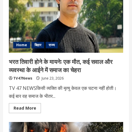
लड़ाई
का
संगठनात्मक
ब्लूप्रिंट,
सामाजिक
समीकरण
और
चुनावी
रणनीति
Home
बिहार
राज्य
भरत तिवारी होने के मायने: एक मौत, कई सवाल और
व्यवस्था के आईने में समाज का चेहरा
TV47News
June 23, 2026
TV 47 NEWSकिसी व्यक्ति की मृत्यु केवल एक घटना नहीं होती।
कई बार वह समाज के भीतर...
Read
Read More
more
about
भरत
तिवारी
होने