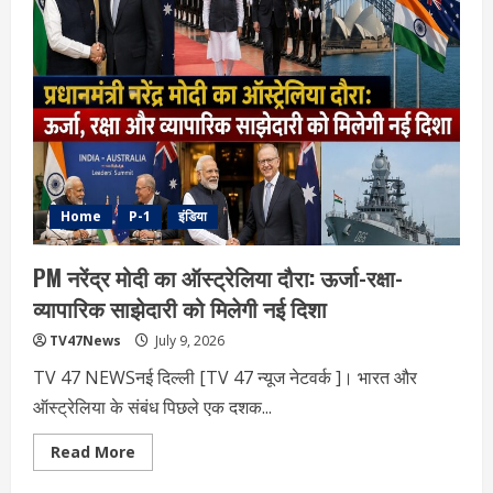
घंटे
के
अंदर
13
राज्यों
में
आंधी-
बारिश
का
अलर्ट,
IMD
की
चेतावनी
Home
P-1
इंडिया
PM नरेंद्र मोदी का ऑस्ट्रेलिया दौरा: ऊर्जा-रक्षा-
व्यापारिक साझेदारी को मिलेगी नई दिशा
TV47News
July 9, 2026
TV 47 NEWSनई दिल्‍ली [TV 47 न्‍यूज नेटवर्क ]। भारत और
ऑस्ट्रेलिया के संबंध पिछले एक दशक...
Read
Read More
more
about