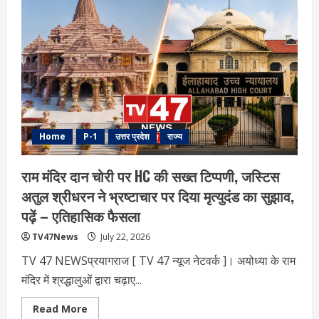
Home
P-1
उत्तर प्रदेश
राज्य
राम मंदिर दान चोरी पर HC की सख्त टिप्पणी, जस्टिस
अतुल श्रीधरन ने भ्रष्टाचार पर द‍िया मृत्युदंड का सुझाव,
पढ़ें – एत‍िहास‍िक फैसला
TV47News
July 22, 2026
TV 47 NEWSप्रयागराज [ TV 47 न्‍यूज नेटवर्क ]। अयोध्या के राम
मंदिर में श्रद्धालुओं द्वारा चढ़ाए...
Read
Read More
more