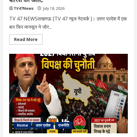
TV47News
July 18, 2026
TV 47 NEWSलखनऊ [TV 47 न्‍यूज नेटवर्क ]। उत्तर प्रदेश में एक
बार फिर मानसून ने जोर...
Read
Read More
more
about
यूपी
में
फिर
सक्रिय
हुआ
मानसून,
31
जिलों
में
भारी
बारिश
का
अलर्ट
Home
उत्तर प्रदेश
राजनीति