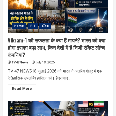
क्या
होगी
?
6
बड़े
बिलों
पर
Home
P-1
इंडिया
टकराव
के
आसार
Vikram-1 की सफलता के क्या हैं मायने? भारत को क्या
होगा इसका बड़ा लाभ, किन देशों में हैं निजी रॉकेट लॉन्च
कंपनियां?
TV47News
July 19, 2026
TV 47 NEWS18 जुलाई 2026 को भारत ने अंतरिक्ष क्षेत्र में एक
ऐतिहासिक उपलब्धि हासिल की। हैदराबाद...
Read
Read More
more
about
Vikram-
1
की
सफलता
के