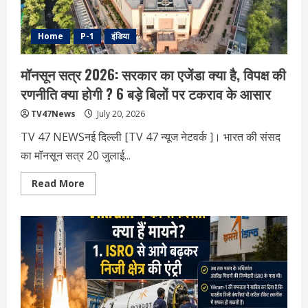
Home
P-1
इंडिया
मॉनसून सत्र 2026: सरकार का एजेंडा क्या है, विपक्ष की
रणनीति क्या होगी ? 6 बड़े बिलों पर टकराव के आसार
TV47News
July 20, 2026
TV 47 NEWSनई दिल्‍ली [TV 47 न्‍यूज नेटवर्क ]। भारत की संसद
का मॉनसून सत्र 20 जुलाई...
Read
Read More
more
about
मॉनसून
सत्र
2026:
सरकार
का
एजेंडा
क्या
है,
विपक्ष
की
रणनीति