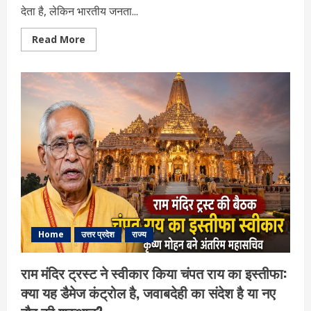
देता है, लेकिन भारतीय जनता...
Read
Read More
more
about
यूपी
में
2027
का
रण:
नई
टीम,
नया
नेतृत्व
और
नितिन
नवीन
का
दौरा,
भाजपा
ने
क्यों
तेज
Home
उत्तर प्रदेश
राज्य
कर
दी
चुनावी
राम मंदिर ट्रस्ट ने स्वीकार किया चंपत राय का इस्तीफा:
तैयारी?
क्या यह डैमेज कंट्रोल है, जवाबदेही का संदेश है या नए