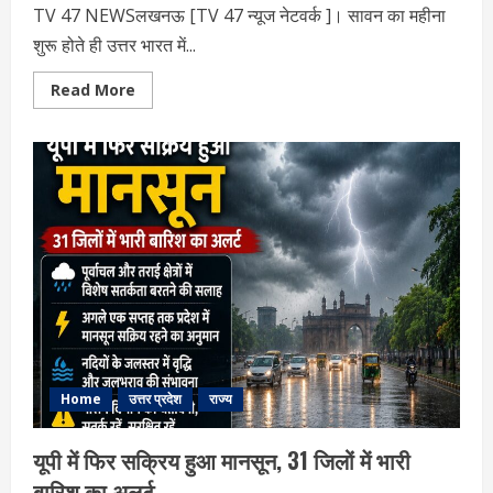
TV 47 NEWSलखनऊ [TV 47 न्‍यूज नेटवर्क ]। सावन का महीना
शुरू होते ही उत्तर भारत में...
Read
Read More
more
about
कांवड़
यात्रा
को
लेकर
सीएम
योगी
सख्त:
अनुशासन,
सुरक्षा-
आस्था
के
संतुलन
पर
सरकार
का
बड़ा
संदेश
Home
उत्तर प्रदेश
राज्य
यूपी में फिर सक्रिय हुआ मानसून, 31 जिलों में भारी
बारिश का अलर्ट