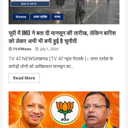
ने
जारी
की
चेतावनी
Home
उत्तर प्रदेश
राज्य
यूपी में IMD ने बता दी मानसून की तारीख, लेकिन बारिश
को लेकर अभी भी बनी हुई है चुनौती
TV47News
July 1, 2026
TV 47 NEWSलखनऊ [TV 47 न्‍यूज नेटवर्क ]। उत्तर प्रदेश के
करोड़ों लोगों को आखिरकार मानसून का...
Read
Read More
more
about
यूपी
में
IMD
ने
बता
दी
मानसून
की
तारीख,
लेकिन