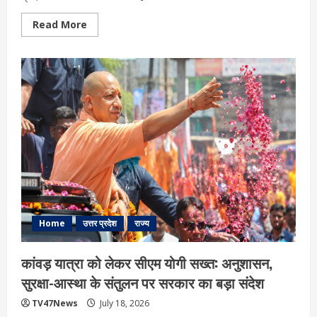
Read
Read More
more
about
मेरठ
:
चर्चित
ललिता
गौतम
हत्याकांड
में
पीड़ित
परिवार
से
मिले
CM
योगी,
निष्पक्ष
जांच
और
कड़ी
कार्रवाई
Home
उत्तर प्रदेश
राज्य
का
भरोसा
कांवड़ यात्रा को लेकर सीएम योगी सख्त: अनुशासन,
सुरक्षा-आस्था के संतुलन पर सरकार का बड़ा संदेश
TV47News
July 18, 2026