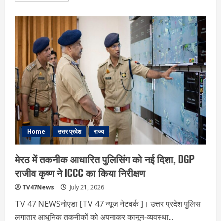
about
राम
मंदिर
दान
चोरी
पर
HC
की
सख्त
टिप्पणी,
जस्टिस
अतुल
श्रीधरन
ने
भ्रष्टाचार
पर
द‍िया
मृत्युदंड
का
Home
उत्तर प्रदेश
राज्य
सुझाव,
पढ़ें
–
मेरठ में तकनीक आधारित पुलिसिंग को नई दिशा, DGP
एत‍िहास‍िक
फैसला
राजीव कृष्ण ने ICCC का किया निरीक्षण
TV47News
July 21, 2026
TV 47 NEWSनोएडा [TV 47 न्‍यूज नेटवर्क ]। उत्तर प्रदेश पुलिस
लगातार आधुनिक तकनीकों को अपनाकर कानून-व्यवस्था...