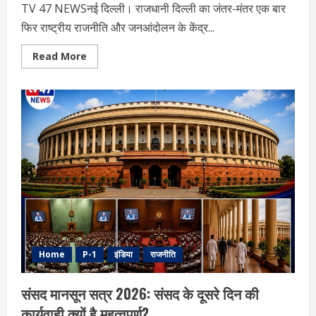
TV 47 NEWSनई दिल्ली। राजधानी दिल्ली का जंतर-मंतर एक बार
फिर राष्ट्रीय राजनीति और जनआंदोलन के केंद्र...
Read
Read More
more
about
जंतर-
मंतर
पर
आज
भी
बवाल,
आरोपियों
की
पहचान
में
जुटी
पुलिस,
प्रदर्शन
के
पीछे
किसका
हाथ?
Home
P-1
इंडिया
राजनीति
संसद मानसून सत्र 2026: संसद के दूसरे दिन की
कार्यवाही क्यों है महत्वपूर्ण?