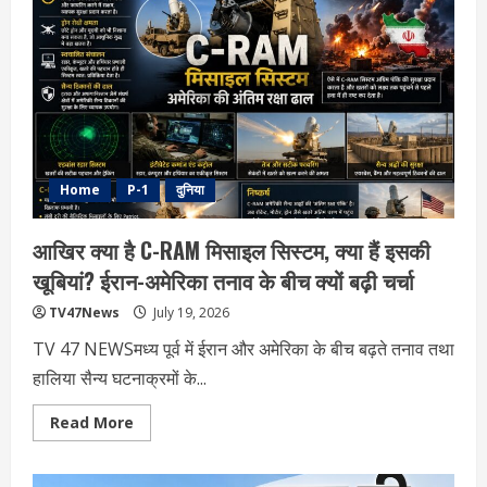
क्या
हैं
मायने?
भारत
को
क्या
होगा
इसका
बड़ा
लाभ,
किन
देशों
में
Home
P-1
दुनिया
हैं
निजी
रॉकेट
आखिर क्या है C-RAM मिसाइल सिस्टम, क्या हैं इसकी
लॉन्च
कंपनियां?
खूबियां? ईरान-अमेरिका तनाव के बीच क्यों बढ़ी चर्चा
TV47News
July 19, 2026
TV 47 NEWSमध्य पूर्व में ईरान और अमेरिका के बीच बढ़ते तनाव तथा
हालिया सैन्य घटनाक्रमों के...
Read
Read More
more
about
आखिर
क्या