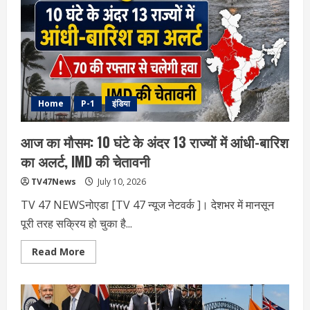
अवैध
कब्जे
बरकरार,
दबंगों
ने
प्रशासनिक
आदेश
को
द‍िखाया
ठेंगा
Home
P-1
इंडिया
आज का मौसम: 10 घंटे के अंदर 13 राज्यों में आंधी-बारिश
का अलर्ट, IMD की चेतावनी
TV47News
July 10, 2026
TV 47 NEWSनोएडा [TV 47 न्‍यूज नेटवर्क ]। देशभर में मानसून
पूरी तरह सक्रिय हो चुका है...
Read
Read More
more
about
आज
का
मौसम:
10