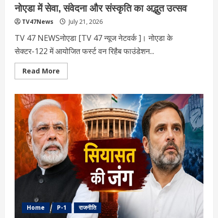
नोएडा में सेवा, संवेदना और संस्कृति का अद्भुत उत्सव
TV47News
July 21, 2026
TV 47 NEWSनोएडा [TV 47 न्‍यूज नेटवर्क ]। नोएडा के
सेक्टर-122 में आयोजित फर्स्ट वन रिहैब फाउंडेशन...
Read
Read More
more
about
नोएडा
में
सेवा,
संवेदना
और
संस्कृति
का
अद्भुत
उत्सव
Home
P-1
राजनीति