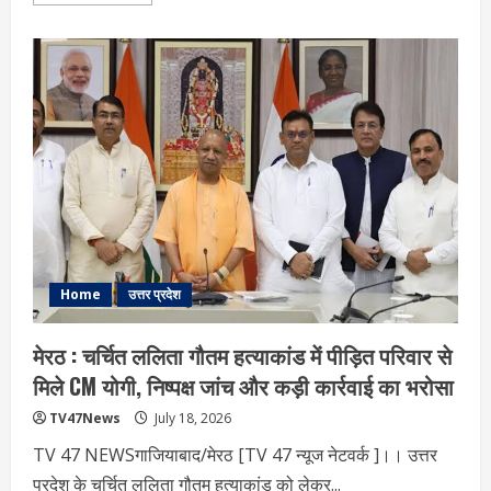
more
about
अयोध्या
मंदिर
ट्रस्ट
की
बैठक:
आखिर
क्यों
अहम
मानी
जा
रही
है
यह
बैठक?
Home
उत्तर प्रदेश
मेरठ : चर्चित ललिता गौतम हत्याकांड में पीड़ित परिवार से
मिले CM योगी, निष्पक्ष जांच और कड़ी कार्रवाई का भरोसा
TV47News
July 18, 2026
TV 47 NEWSगाजियाबाद/मेरठ [TV 47 न्‍यूज नेटवर्क ]।। उत्तर
प्रदेश के चर्चित ललिता गौतम हत्याकांड को लेकर...