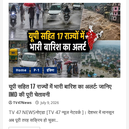
PM
नरेंद्र
मोदी
का
ऑस्ट्रेलिया
दौरा:
ऊर्जा-
रक्षा-
व्यापारिक
साझेदारी
को
मिलेगी
नई
दिशा
Home
P-1
इंडिया
यूपी सहित 17 राज्यों में भारी बारिश का अलर्ट: जानिए
IMD की पूरी चेतावनी
TV47News
July 9, 2026
TV 47 NEWSनोएडा [TV 47 न्‍यूज नेटवर्क ]। देशभर में मानसून
अब पूरी तरह सक्रिय हो चुका...