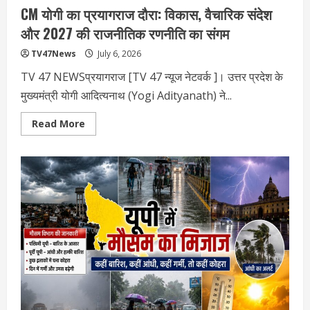
नए
CM योगी का प्रयागराज दौरा: विकास, वैचारिक संदेश
दौर
की
और 2027 की राजनीतिक रणनीति का संगम
शुरुआत?
TV47News
July 6, 2026
TV 47 NEWSप्रयागराज [TV 47 न्‍यूज नेटवर्क ]। उत्तर प्रदेश के
मुख्यमंत्री योगी आदित्यनाथ (Yogi Adityanath) ने...
Read
Read More
more
about
CM
योगी
का
प्रयागराज
दौरा:
विकास,
वैचारिक
संदेश
और
2027
की
राजनीतिक
रणनीति
का
संगम