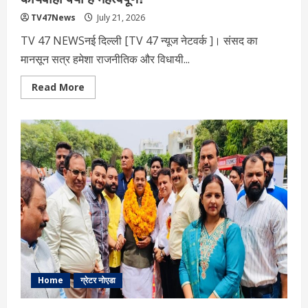
TV47News
July 21, 2026
TV 47 NEWSनई दिल्‍ली [TV 47 न्‍यूज नेटवर्क ]। संसद का
मानसून सत्र हमेशा राजनीतिक और विधायी...
Read
Read More
more
about
संसद
मानसून
सत्र
2026:
संसद
के
दूसरे
दिन
की
कार्यवाही
क्यों
है
महत्वपूर्ण?
Home
ग्रेटर नोएडा