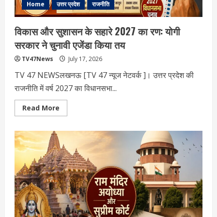
Home
उत्तर प्रदेश
राजनीति
विकास और सुशासन के सहारे 2027 का रण: योगी
सरकार ने चुनावी एजेंडा किया तय
TV47News
July 17, 2026
TV 47 NEWSलखनऊ [TV 47 न्‍यूज नेटवर्क ]। उत्तर प्रदेश की
राजनीति में वर्ष 2027 का विधानसभा...
Read
Read More
more
about
विकास
और
सुशासन
के
सहारे
2027
का
रण:
योगी
सरकार
ने
चुनावी
एजेंडा
किया