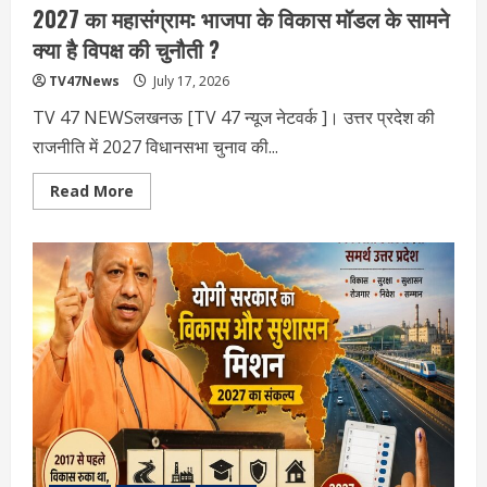
2027 का महासंग्राम: भाजपा के विकास मॉडल के सामने
क्या है विपक्ष की चुनौती ?
TV47News
July 17, 2026
TV 47 NEWSलखनऊ [TV 47 न्‍यूज नेटवर्क ]। उत्तर प्रदेश की
राजनीति में 2027 विधानसभा चुनाव की...
Read
Read More
more
about
2027
का
महासंग्राम:
भाजपा
के
विकास
मॉडल
के
सामने
क्या
है
विपक्ष
की
चुनौती
?