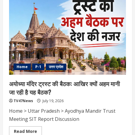
है
C-
RAM
मिसाइल
सिस्टम,
क्या
हैं
इसकी
खूबियां?
ईरान-
अमेरिका
तनाव
के
बीच
क्यों
बढ़ी
Home
P-1
उत्तर प्रदेश
चर्चा
अयोध्या मंदिर ट्रस्ट की बैठक: आखिर क्यों अहम मानी
जा रही है यह बैठक?
TV47News
July 19, 2026
Home > Uttar Pradesh > Ayodhya Mandir Trust
Meeting SIT Report Discussion
Read
Read More