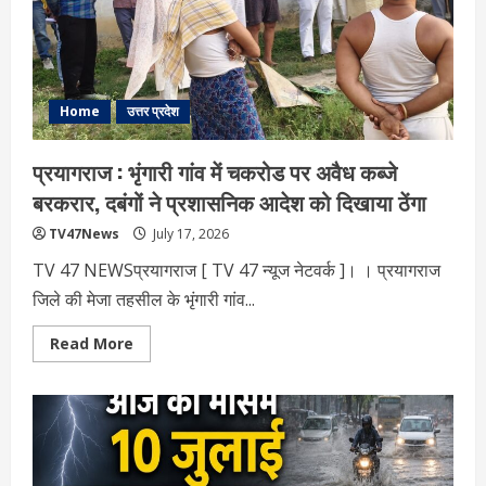
ट्रस्ट
से
मांगी
रिपोर्ट
Home
उत्तर प्रदेश
प्रयागराज : भृंगारी गांव में चकरोड पर अवैध कब्जे
बरकरार, दबंगों ने प्रशासनिक आदेश को द‍िखाया ठेंगा
TV47News
July 17, 2026
TV 47 NEWSप्रयागराज [ TV 47 न्‍यूज नेटवर्क ]। । प्रयागराज
जिले की मेजा तहसील के भृंगारी गांव...
Read
Read More
more
about
प्रयागराज
:
भृंगारी
गांव
में
चकरोड
पर