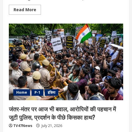
Read
Read More
more
about
मेरठ
में
तकनीक
आधारित
पुलिसिंग
को
नई
दिशा,
DGP
राजीव
कृष्ण
ने
ICCC
का
किया
निरीक्षण
Home
P-1
इंडिया
जंतर-मंतर पर आज भी बवाल, आरोपियों की पहचान में
जुटी पुलिस, प्रदर्शन के पीछे किसका हाथ?
TV47News
July 21, 2026