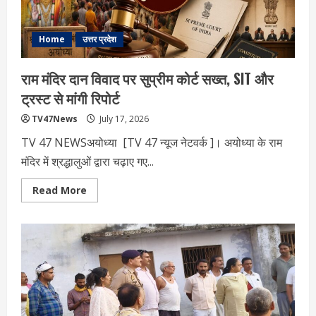
तय
Home
उत्तर प्रदेश
राम मंदिर दान विवाद पर सुप्रीम कोर्ट सख्त, SIT और
ट्रस्ट से मांगी रिपोर्ट
TV47News
July 17, 2026
TV 47 NEWSअयोध्या [TV 47 न्‍यूज नेटवर्क ]। अयोध्या के राम
मंदिर में श्रद्धालुओं द्वारा चढ़ाए गए...
Read
Read More
more
about
राम
मंदिर
दान
विवाद
पर
सुप्रीम
कोर्ट
सख्त,
SIT
और