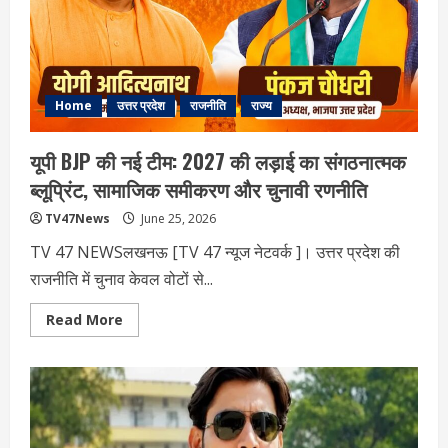
बारिश
को
लेकर
अभी
भी
बनी
हुई
है
Home
उत्तर प्रदेश
राजनीति
राज्य
चुनौती
यूपी BJP की नई टीम: 2027 की लड़ाई का संगठनात्मक
ब्लूप्रिंट, सामाजिक समीकरण और चुनावी रणनीति
TV47News
June 25, 2026
TV 47 NEWSलखनऊ [TV 47 न्‍यूज नेटवर्क ]। उत्तर प्रदेश की
राजनीति में चुनाव केवल वोटों से...
Read
Read More
more
about
यूपी
BJP
की
नई
टीम:
2027
की