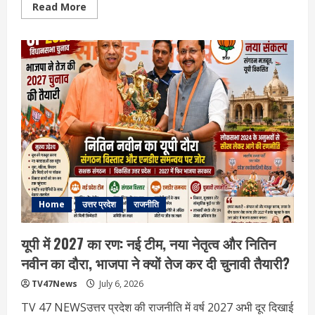
Read
Read More
more
about
यूपी
सहित
17
राज्यों
में
भारी
बारिश
का
अलर्ट:
जानिए
IMD
की
पूरी
चेतावनी
Home
उत्तर प्रदेश
राजनीति
यूपी में 2027 का रण: नई टीम, नया नेतृत्व और नितिन
नवीन का दौरा, भाजपा ने क्यों तेज कर दी चुनावी तैयारी?
TV47News
July 6, 2026
TV 47 NEWSउत्तर प्रदेश की राजनीति में वर्ष 2027 अभी दूर दिखाई