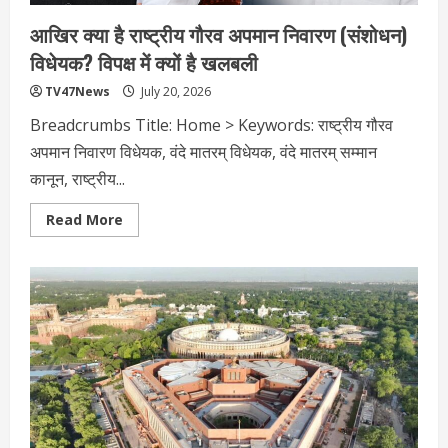
आखिर क्या है राष्ट्रीय गौरव अपमान निवारण (संशोधन)
विधेयक? विपक्ष में क्यों है खलबली
TV47News
July 20, 2026
Breadcrumbs Title: Home > Keywords: राष्ट्रीय गौरव
अपमान निवारण विधेयक, वंदे मातरम् विधेयक, वंदे मातरम् सम्मान
कानून, राष्ट्रीय...
Read
Read More
more
about
आखिर
क्या
है
राष्ट्रीय
गौरव
अपमान
निवारण
(संशोधन)
विधेयक?
विपक्ष
में
क्यों
है
खलबली