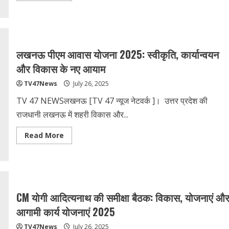
about
यूपी
के
22
वरिष्ठ
PCS
अधिकारियों
लखनऊ पीएम आवास योजना 2025: स्वीकृति, कार्यान्वयन
को
मिली
और विकास के नए आयाम
IAS
में
TV47News
July 26, 2025
पदोन्नति:
पूरी
जानकारी
TV 47 NEWSलखनऊ [TV 47 न्‍यूज नेटवर्क ]। उत्तर प्रदेश की
2023-
2024
राजधानी लखनऊ में शहरी विकास और...
Read
Read More
more
about
लखनऊ
पीएम
आवास
योजना
2025:
स्वीकृति,
CM योगी आदित्यनाथ की समीक्षा बैठक: विकास, योजनाएं औ
कार्यान्वयन
और
आगामी कार्य योजनाएं 2025
विकास
के
TV47News
July 26, 2025
नए