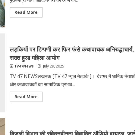
मुख्यमंत्री योगी आदित्यनाथ का आज का...
Read
Read More
more
about
सीएम
योगी
का
जनता
दर्शन
और
लड़कियों पर टिप्पणी कर फिर फंसे कथावाचक अनिरुद्धाचार्य,
एम
युवा
सख्त हुआ महिला आयोग
कॉन्क्लेव-
एक्सपो-2025
TV47News
July 29, 2025
का
शुभारंभ
TV 47 NEWSलखनऊ [TV 47 न्‍यूज नेटवर्क ]। देशभर में धार्मिक नेताओ
और कथावाचकों का सामाजिक प्रभाव...
Read
Read More
more
about
लड़कियों
पर
टिप्पणी
कर
फिर
फंसे
बिजली विभाग की संवेदनहीनता विवादित ऑडियो वायरल, जाने
कथावाचक