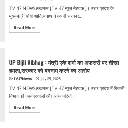
आयाम
TV 47 NEWSलखनऊ [TV 47 न्‍यूज नेटवर्क ]। उत्तर प्रदेश के
मुख्यमंत्री योगी आदित्यनाथ ने अपनी सरकार...
Read
Read More
more
about
CM
योगी
आदित्यनाथ
की
समीक्षा
बैठक:
UP Bijli Vibhag : मंत्री एके शर्मा का अफसरों पर तीखा
विकास,
योजनाएं
हमला,सरकार को बदनाम करने का आरोप
और
आगामी
TV47News
July 25, 2025
कार्य
योजनाएं
2025
TV 47 NEWSलखनऊ [TV 47 न्‍यूज नेटवर्क ]। उत्तर प्रदेश में बिजली
विभाग की कार्यप्रणाली और अधिकारियों...
Read
Read More
more
about
UP
Bijli
Vibhag