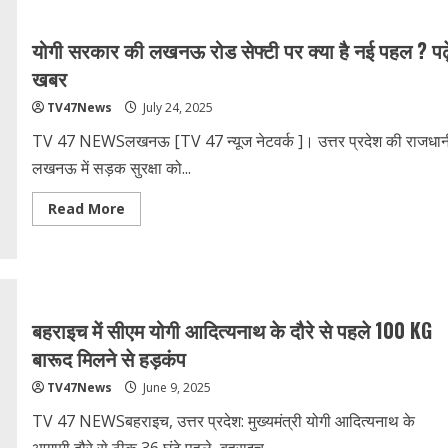
:
मंत्री
एके
योगी सरकार की लखनऊ रोड सेफ्टी पर क्‍या है नई पहल ? पढ़े
शर्मा
का
खबर
अफसरों
पर
TV47News
July 24, 2025
तीखा
हमला,सरकार
को
TV 47 NEWSलखनऊ [TV 47 न्‍यूज नेटवर्क ]। उत्तर प्रदेश की राजधान
बदनाम
करने
लखनऊ में सड़क सुरक्षा को...
का
आरोप
Read
Read More
more
about
योगी
सरकार
की
लखनऊ
रोड
सेफ्टी
बहराइच में सीएम योगी आदित्यनाथ के दौरे से पहले 100 KG
पर
क्‍या
बारूद मिलने से हड़कंप
है
नई
TV47News
June 9, 2025
पहल
?
पढ़ें
TV 47 NEWSबहराइच, उत्तर प्रदेश: मुख्यमंत्री योगी आदित्यनाथ के
खबर