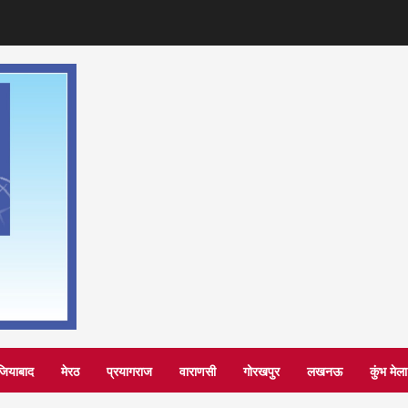
जियाबाद
मेरठ
प्रयागराज
वाराणसी
गोरखपुर
लखनऊ
कुंभ मे