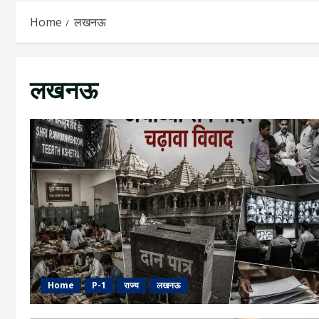
Home
लखनऊ
लखनऊ
Home
P-1
राज्य
लखनऊ