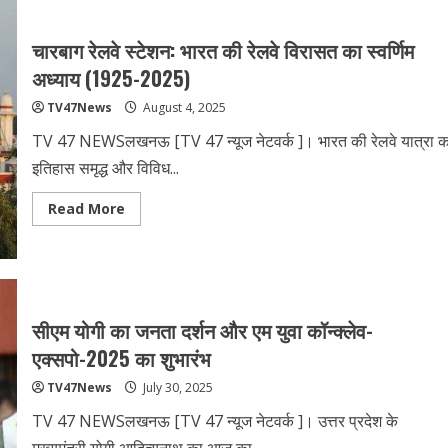
चढ़ावा
विवाद:
क्या
चारबाग रेलवे स्टेशन: भारत की रेलवे विरासत का स्वर्णिम
है
पूरा
अध्याय (1925-2025)
मामला,
SIT
TV47News
August 4, 2025
जांच
में
अब
TV 47 NEWSलखनऊ [TV 47 न्‍यूज नेटवर्क ]। भारत की रेलवे यात्रा क
तक
क्या
इतिहास समृद्ध और विविध...
सामने
आया
?
Read
Read More
more
about
चारबाग
रेलवे
स्टेशन:
भारत
की
रेलवे
सीएम योगी का जनता दर्शन और एम युवा कॉन्क्लेव-
विरासत
का
एक्सपो-2025 का शुभारंभ
स्वर्णिम
अध्याय
TV47News
July 30, 2025
(1925-
2025)
TV 47 NEWSलखनऊ [TV 47 न्‍यूज नेटवर्क ]। उत्तर प्रदेश के