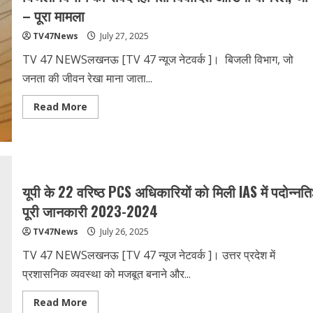
अनिरुद्धाचार्य,
– पूरा मामला
सख्त
हुआ
TV47News
July 27, 2025
महिला
आयोग
TV 47 NEWSलखनऊ [TV 47 न्‍यूज नेटवर्क ]। बिजली विभाग, जो
जनता की जीवन रेखा माना जाता...
Read
Read More
more
about
बिजली
विभाग
की
संवेदनहीनता
विवादित
ऑडियो
यूपी के 22 वरिष्ठ PCS अधिकारियों को मिली IAS में पदोन्नति
वायरल,
जानें
पूरी जानकारी 2023-2024
–
पूरा
TV47News
July 26, 2025
मामला
TV 47 NEWSलखनऊ [TV 47 न्‍यूज नेटवर्क ]। उत्तर प्रदेश में
प्रशासनिक व्यवस्था को मजबूत बनाने और...
Read
Read More
more