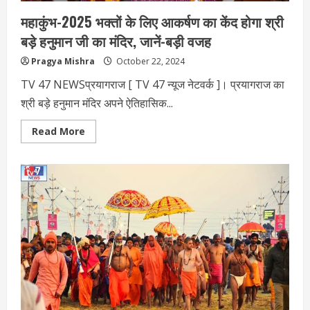
महाकुंभ-2025 भक्‍तों के लिए आकर्षण का केंद होगा श्री
बड़े हनुमान जी का मंदिर, जानें-बड़ी वजह
Pragya Mishra
October 22, 2024
TV 47 NEWSप्रयागराज [ TV 47 न्‍यूज नेटवर्क ]। प्रयागराज का
श्री बड़े हनुमान मंदिर अपने ऐतिहासिक...
Read
Read More
more
about
महाकुंभ-2025
भक्‍तों
के
लिए
आकर्षण
का
केंद
होगा
श्री
बड़े
हनुमान
जी
का
मंदिर,
जानें-
बड़ी