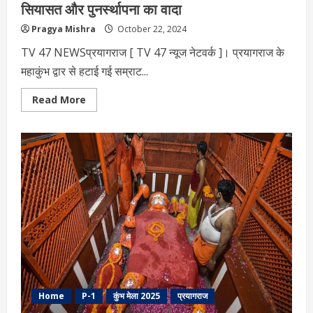
सियासत और पुनर्स्थापना का वादा
Pragya Mishra
October 22, 2024
TV 47 NEWSप्रयागराज [ TV 47 न्‍यूज नेटवर्क ]। प्रयागराज के
महाकुंभ द्वार से हटाई गई सम्राट...
Read
Read More
more
about
प्रयागराज
में
सम्राट
हर्षवर्धन
की
प्रतिमा
का
हटना,
सियासत
और
पुनर्स्थापना
का
वादा
Home
P-1
कुंभ मेला 2025
प्रयागराज