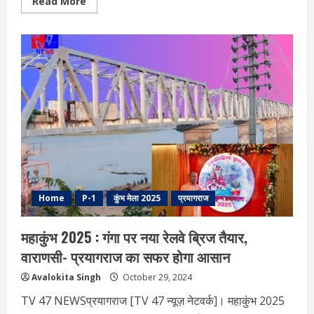
Read
Read More
more
about
कुंभ
मेला
2025:
अनूठे
पर्व
पर
US,
ब्राजील,
ऑस्ट्रेलिया
और
फ्रांस
की
बढ़ी
रुचि,
आई
एनक्वायरी
Home
P-1
कुंभ मेला 2025
प्रयागराज
महाकुंभ 2025 : गंगा पर नया रेलवे ब्रिज तैयार,
वाराणसी- प्रयागराज का सफर होगा आसान
Avalokita Singh
October 29, 2024
TV 47 NEWSप्रयागराज [TV 47 न्यूज़ नेटवर्क]। महाकुंभ 2025