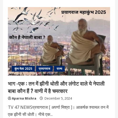
about
प्रधानमंत्री
नरेंद्र
मोदी
का
प्रयागराज
दौरा:
13
दिसंबर
को
महाकुंभ
का
शुभारंभ
कुंभ मेला 2025
प्रयागराज
राज्य
भाग -एक : तन में झीनी धोती और लंगोट वाले ये नेपाली
बाबा कौन हैं ? वाणी में है चमत्‍कार
Aparna Mishra
December 5, 2024
TV 47 NEWSप्रयागराज [ अपर्णा मिश्रा ]। आकर्षक श्‍यामल तन में
एक झीनी सी धोती। नीचे एक...