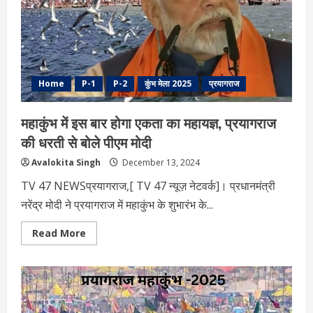
प्रवेश
Home
P-1
P-2
कुंभ मेला 2025
प्रयागराज
महाकुंभ में इस बार होगा एकता का महायज्ञ, प्रयागराज
की धरती से बोले पीएम मोदी
Avalokita Singh
December 13, 2024
TV 47 NEWSप्रयागराज,[ TV 47 न्यूज़ नेटवर्क]। प्रधानमंत्री
नरेंद्र मोदी ने प्रयागराज में महाकुंभ के शुभारंभ के...
Read
Read More
more
about
महाकुंभ
में
इस
बार
होगा
एकता