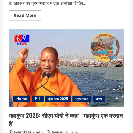
के अवसर पर प्रयागराज में एक अनोखा शिविर...
Read
Read More
more
about
शहीदों
को
समर्पित
शिविर:
महाकुंभ
में
शहीदों
के
बलिदान
को
किया
गया
सम्मानित
Home
P-1
कुंभ मेला 2025
प्रयागराज
राज्य
महाकुंभ 2025: सीएम योगी ने कहा- ‘महाकुंभ एक वरदान
है’
Avalokita Singh
January 25, 2025