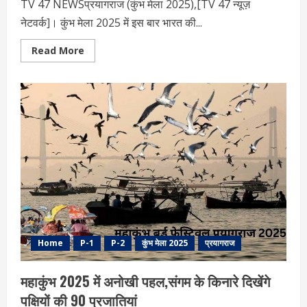
TV 47 NEWSप्रयागराज (कुंभ मेला 2025),[TV 47 न्यूज़
नेटवर्क]। कुंभ मेला 2025 में इस बार भारत की...
Read
Read More
more
about
कुंभ
2025
:
हस्तशिल्प
प्रदर्शनी
में
देशभर
के
शीर्ष
100
शिल्पियों
का
संगम
Home
P-1
P-2
कुंभ मेला 2025
प्रयागराज
महाकुंभ 2025 में अनोखी पहल,संगम के किनारे दिखेंगे
पक्षियों की 90 प्रजातियां