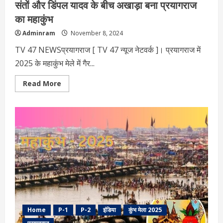
संतों और डिंपल यादव के बीच अखाड़ा बना प्रयागराज
का महाकुंभ
Adminram
November 8, 2024
TV 47 NEWSप्रयागराज [ TV 47 न्‍यूज नेटवर्क ]। प्रयागराज में
2025 के महाकुंभ मेले में गैर...
Read
Read More
more
about
संतों
और
डिंपल
यादव
के
बीच
अखाड़ा
बना
प्रयागराज
का
महाकुंभ
Home
P-1
P-2
इंडिया
कुंभ मेला 2025