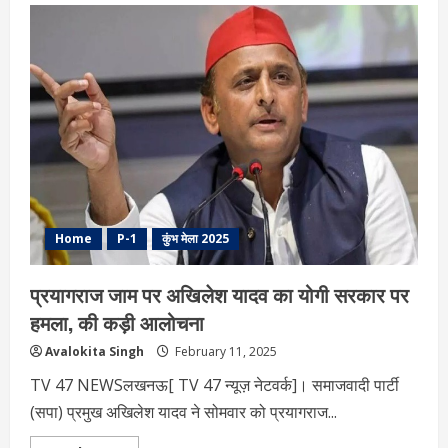
पूर्णिमा
स्नान:
प्रयागराज
महाकुंभ
में
पुण्य
प्राप्ति
का
अवसर
Home
P-1
कुंभ मेला 2025
प्रयागराज जाम पर अखिलेश यादव का योगी सरकार पर
हमला, की कड़ी आलोचना
Avalokita Singh
February 11, 2025
TV 47 NEWSलखनऊ[ TV 47 न्यूज़ नेटवर्क]। समाजवादी पार्टी
(सपा) प्रमुख अखिलेश यादव ने सोमवार को प्रयागराज...