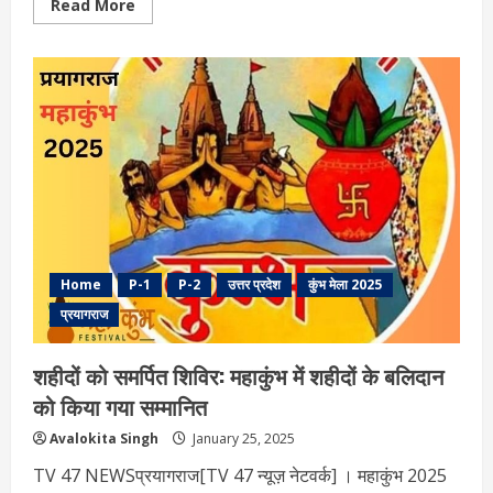
Read
Read More
more
about
प्रयागराज
जाम
पर
अखिलेश
यादव
का
योगी
सरकार
पर
हमला,
की
कड़ी
आलोचना
Home
P-1
P-2
उत्तर प्रदेश
कुंभ मेला 2025
प्रयागराज
शहीदों को समर्पित शिविर: महाकुंभ में शहीदों के बलिदान
को किया गया सम्मानित
Avalokita Singh
January 25, 2025
TV 47 NEWSप्रयागराज[TV 47 न्यूज़ नेटवर्क] । महाकुंभ 2025