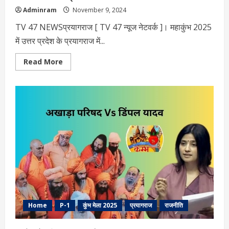
Adminram
November 9, 2024
TV 47 NEWSप्रयागराज [ TV 47 न्‍यूज नेटवर्क ]। महाकुंभ 2025
में उत्तर प्रदेश के प्रयागराज में...
Read
Read More
more
about
महाकुंभ
2025
में
अनोखी
पहल,संगम
के
किनारे
दिखेंगे
पक्षियों
की
90
प्रजातियां
Home
P-1
कुंभ मेला 2025
प्रयागराज
राजनीति