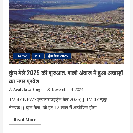
आगाज:
जूना
और
किन्नर
अखाड़े
का
भव्य
नगर
प्रवेश
Home
P-1
कुंभ मेला 2025
कुंभ मेले 2025 की शुरुआत: शाही अंदाज में हुआ अखाड़ों
का नगर प्रवेश
Avalokita Singh
November 4, 2024
TV 47 NEWSप्रयागराज(कुंभ मेला2025),[ TV 47 न्यूज़
नेटवर्क]। कुंभ मेला, जो हर 12 साल में आयोजित होता...
Read
Read More
more
about
कुंभ