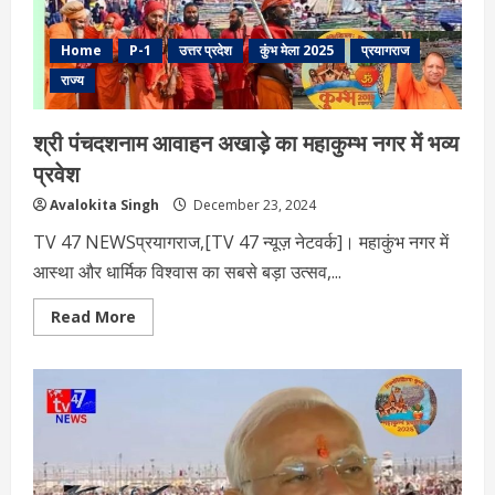
Home
P-1
उत्तर प्रदेश
कुंभ मेला 2025
प्रयागराज
राज्य
श्री पंचदशनाम आवाहन अखाड़े का महाकुम्भ नगर में भव्य
प्रवेश
Avalokita Singh
December 23, 2024
TV 47 NEWSप्रयागराज,[TV 47 न्यूज़ नेटवर्क]। महाकुंभ नगर में
आस्था और धार्मिक विश्वास का सबसे बड़ा उत्सव,...
Read
Read More
more
about
श्री
पंचदशनाम
आवाहन
अखाड़े
का
महाकुम्भ
नगर
में
भव्य