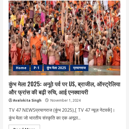
मेले
2025
की
शुरुआत:
शाही
अंदाज
में
हुआ
अखाड़ों
का
नगर
प्रवेश
Home
P-1
कुंभ मेला 2025
प्रयागराज
कुंभ मेला 2025: अनूठे पर्व पर US, ब्राजील, ऑस्ट्रेलिया
और फ्रांस की बढ़ी रुचि, आई एनक्वायरी
Avalokita Singh
November 1, 2024
TV 47 NEWSप्रयागराज (कुंभ 2025),[ TV 47 न्यूज़ नेटवर्क]।
कुंभ मेला जो भारतीय संस्कृति का एक अनूठा...