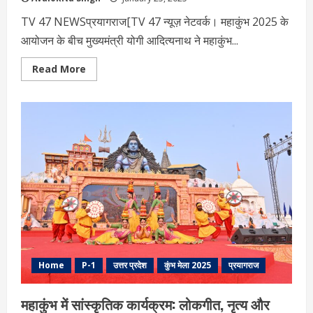
TV 47 NEWSप्रयागराज[TV 47 न्यूज़ नेटवर्क। महाकुंभ 2025 के
आयोजन के बीच मुख्यमंत्री योगी आदित्यनाथ ने महाकुंभ...
Read
Read More
more
about
महाकुंभ
2025:
सीएम
योगी
ने
कहा-
‘महाकुंभ
एक
वरदान
है’
Home
P-1
उत्तर प्रदेश
कुंभ मेला 2025
प्रयागराज
महाकुंभ में सांस्कृतिक कार्यक्रम: लोकगीत, नृत्य और