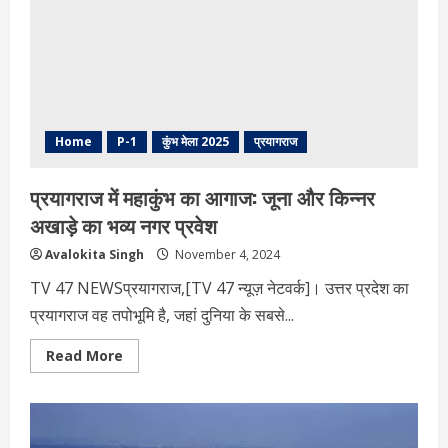
संतों
को
मिलेगा
महामंडलेश्वर
और
महंत
का
दर्जा
Home
P-1
कुंभ मेला 2025
प्रयागराज
प्रयागराज में महाकुंभ का आगाज: जूना और किन्नर
अखाड़े का भव्य नगर प्रवेश
Avalokita Singh
November 4, 2024
TV 47 NEWSप्रयागराज,[TV 47 न्यूज़ नेटवर्क]। उत्तर प्रदेश का
प्रयागराज वह तपोभूमि है, जहां दुनिया के सबसे...
Read
Read More
more
about
प्रयागराज
में
महाकुंभ
का