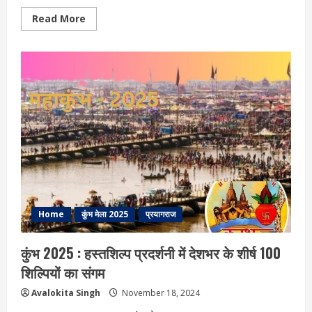
Read
Read More
more
about
भाग
-एक
:
तन
में
झीनी
धोती
और
लंगोट
वाले
ये
नेपाली
बाबा
कौन
हैं
?
वाणी
में
Home
कुंभ मेला 2025
प्रयागराज
है
चमत्‍कार
कुंभ 2025 : हस्तशिल्प प्रदर्शनी में देशभर के शीर्ष 100
शिल्पियों का संगम
Avalokita Singh
November 18, 2024