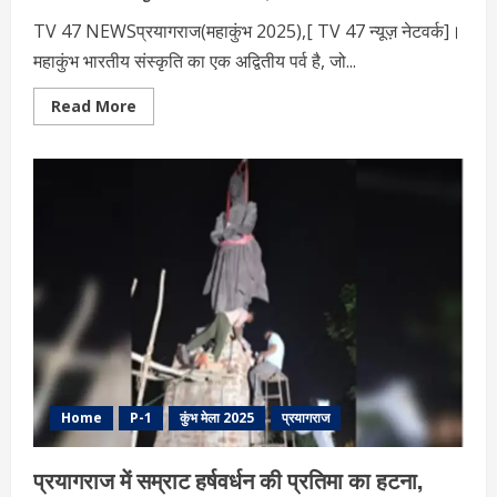
TV 47 NEWSप्रयागराज(महाकुंभ 2025),[ TV 47 न्यूज़ नेटवर्क]।
महाकुंभ भारतीय संस्कृति का एक अद्वितीय पर्व है, जो...
Read
Read More
more
about
महाकुंभ
2025
:
मेला
में
श्रद्धालुओं
को
दर-
दर
नहीं
भटकना
होगा,
एप
से
मिलेगी
सभी
जानकारी
Home
P-1
कुंभ मेला 2025
प्रयागराज
प्रयागराज में सम्राट हर्षवर्धन की प्रतिमा का हटना,