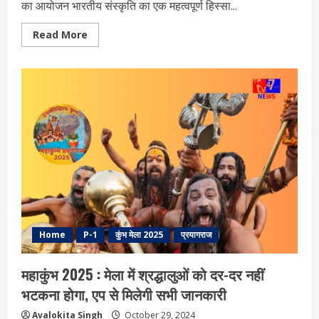
का आयोजन भारतीय संस्कृति का एक महत्वपूर्ण हिस्सा...
Read
Read More
more
about
महाकुंभ
2025
:
गंगा
पर
नया
रेलवे
ब्रिज
तैयार,
वाराणसी-
प्रयागराज
का
सफर
होगा
आसान
Home
P-1
कुंभ मेला 2025
प्रयागराज
महाकुंभ 2025 : मेला में श्रद्धालुओं को दर-दर नहीं
भटकना होगा, एप से मिलेगी सभी जानकारी
Avalokita Singh
October 29, 2024