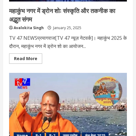
महाकुंभ नगर में ड्रोन शो: संस्कृति और तकनीक का
अद्भुत संगम
Avalokita Singh
January 25, 2025
TV 47 NEWSप्रयागराज[TV 47 न्यूज़ नेटवर्क]। महाकुंभ 2025 के
दौरान, महाकुंभ नगर में ड्रोन शो का आयोजन...
Read
Read More
more
about
महाकुंभ
नगर
में
ड्रोन
शो:
संस्कृति
और
तकनीक
का
अद्भुत
संगम
Home
P-1
P-2
उत्तर प्रदेश
कुंभ मेला 2025