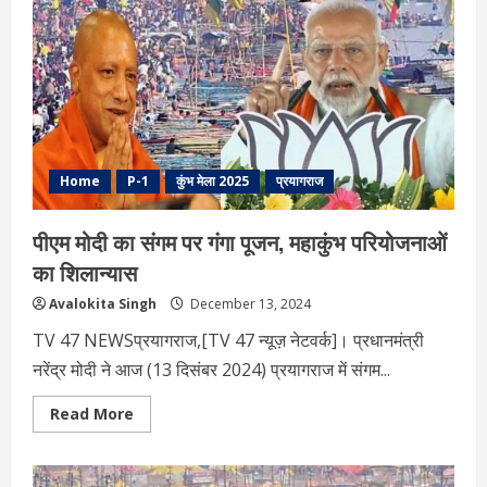
का
महायज्ञ,
प्रयागराज
की
धरती
से
बोले
पीएम
मोदी
Home
P-1
कुंभ मेला 2025
प्रयागराज
पीएम मोदी का संगम पर गंगा पूजन, महाकुंभ परियोजनाओं
का शिलान्यास
Avalokita Singh
December 13, 2024
TV 47 NEWSप्रयागराज,[TV 47 न्यूज़ नेटवर्क]। प्रधानमंत्री
नरेंद्र मोदी ने आज (13 दिसंबर 2024) प्रयागराज में संगम...
Read
Read More
more
about
पीएम
मोदी