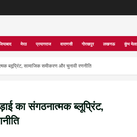
जियाबाद
मेरठ
प्रयागराज
वाराणसी
गोरखपुर
लखनऊ
कुंभ मे
्मक ब्लूप्रिंट, सामाजिक समीकरण और चुनावी रणनीति
ई का संगठनात्मक ब्लूप्रिंट,
णनीति