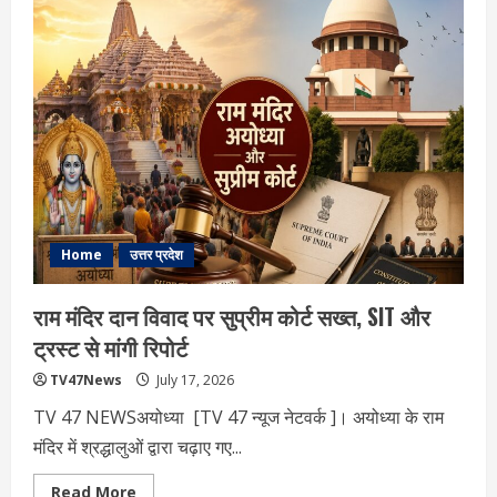
और
सुशासन
के
सहारे
2027
का
रण:
योगी
सरकार
ने
चुनावी
एजेंडा
किया
तय
Home
उत्तर प्रदेश
राम मंदिर दान विवाद पर सुप्रीम कोर्ट सख्त, SIT और
ट्रस्ट से मांगी रिपोर्ट
TV47News
July 17, 2026
TV 47 NEWSअयोध्या [TV 47 न्‍यूज नेटवर्क ]। अयोध्या के राम
मंदिर में श्रद्धालुओं द्वारा चढ़ाए गए...
Read
Read More