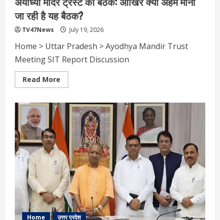
अयोध्या मंदिर ट्रस्ट की बैठक: आखिर क्यों अहम मानी
जा रही है यह बैठक?
TV47News
July 19, 2026
Home > Uttar Pradesh > Ayodhya Mandir Trust
Meeting SIT Report Discussion
Read
Read More
more
about
अयोध्या
मंदिर
ट्रस्ट
की
बैठक:
आखिर
क्यों
अहम
मानी
जा
रही
है
यह
बैठक?
Home
उत्तर प्रदेश