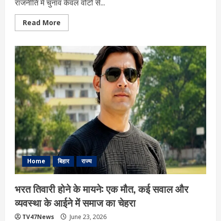
राजनीति में चुनाव केवल वोटों से...
Read
Read More
more
about
यूपी
BJP
की
नई
टीम:
2027
की
लड़ाई
का
संगठनात्मक
ब्लूप्रिंट,
सामाजिक
समीकरण
और
चुनावी
रणनीति
Home
बिहार
राज्य
भरत तिवारी होने के मायने: एक मौत, कई सवाल और
व्यवस्था के आईने में समाज का चेहरा
TV47News
June 23, 2026