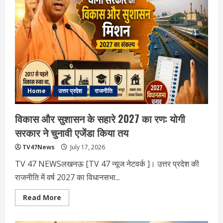
विकास
मॉडल
के
सामने
क्या
है
विपक्ष
की
चुनौती
?
Home
उत्तर प्रदेश
राजनीति
विकास और सुशासन के सहारे 2027 का रण: योगी
सरकार ने चुनावी एजेंडा किया तय
TV47News
July 17, 2026
TV 47 NEWSलखनऊ [TV 47 न्‍यूज नेटवर्क ]। उत्तर प्रदेश की
राजनीति में वर्ष 2027 का विधानसभा...
Read
Read More
more
about
विकास