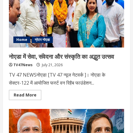
की
कार्यवाही
क्यों
है
महत्वपूर्ण?
Home
ग्रेटर नोएडा
नोएडा में सेवा, संवेदना और संस्कृति का अद्भुत उत्सव
TV47News
July 21, 2026
TV 47 NEWSनोएडा [TV 47 न्‍यूज नेटवर्क ]। नोएडा के
सेक्टर-122 में आयोजित फर्स्ट वन रिहैब फाउंडेशन...
Read
Read More
more
about
नोएडा
में
सेवा,
संवेदना
और
संस्कृति
का