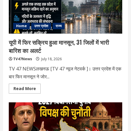
संतुलन
पर
सरकार
का
बड़ा
संदेश
Home
उत्तर प्रदेश
राज्य
यूपी में फिर सक्रिय हुआ मानसून, 31 जिलों में भारी
बारिश का अलर्ट
TV47News
July 18, 2026
TV 47 NEWSलखनऊ [TV 47 न्‍यूज नेटवर्क ]। उत्तर प्रदेश में एक
बार फिर मानसून ने जोर...
Read
Read More
more
about
यूपी
में
फिर
सक्रिय
हुआ
मानसून,
31
जिलों