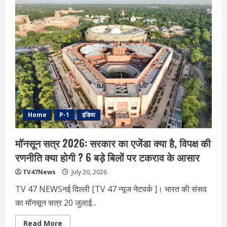
क्या
है
राष्ट्रीय
गौरव
अपमान
निवारण
(संशोधन)
विधेयक?
विपक्ष
में
क्यों
है
खलबली
Home
P-1
इंडिया
मॉनसून सत्र 2026: सरकार का एजेंडा क्या है, विपक्ष की
रणनीति क्या होगी ? 6 बड़े बिलों पर टकराव के आसार
TV47News
July 20, 2026
TV 47 NEWSनई दिल्‍ली [TV 47 न्‍यूज नेटवर्क ]। भारत की संसद
का मॉनसून सत्र 20 जुलाई...
Read
Read More