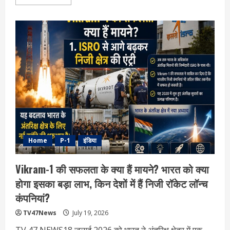
more
about
मॉनसून
सत्र
2026:
सरकार
का
एजेंडा
क्या
है,
विपक्ष
की
रणनीति
क्या
होगी
?
6
बड़े
बिलों
पर
Home
P-1
इंडिया
टकराव
के
आसार
Vikram-1 की सफलता के क्या हैं मायने? भारत को क्या
होगा इसका बड़ा लाभ, किन देशों में हैं निजी रॉकेट लॉन्च
कंपनियां?
TV47News
July 19, 2026
TV 47 NEWS18 जुलाई 2026 को भारत ने अंतरिक्ष क्षेत्र में एक