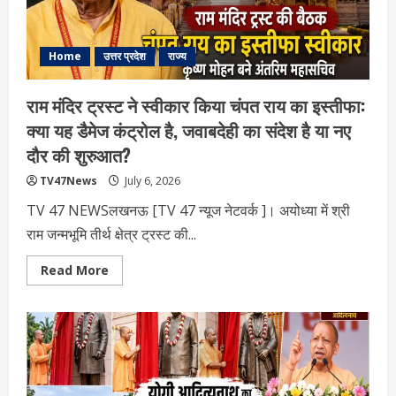
दौरा,
भाजपा
ने
क्यों
तेज
Home
उत्तर प्रदेश
राज्य
कर
दी
चुनावी
राम मंदिर ट्रस्ट ने स्वीकार किया चंपत राय का इस्तीफा:
तैयारी?
क्या यह डैमेज कंट्रोल है, जवाबदेही का संदेश है या नए
दौर की शुरुआत?
TV47News
July 6, 2026
TV 47 NEWSलखनऊ [TV 47 न्‍यूज नेटवर्क ]। अयोध्या में श्री
राम जन्मभूमि तीर्थ क्षेत्र ट्रस्ट की...
Read
Read More
more
about
राम
मंदिर
ट्रस्ट
ने
स्वीकार
किया
चंपत
राय