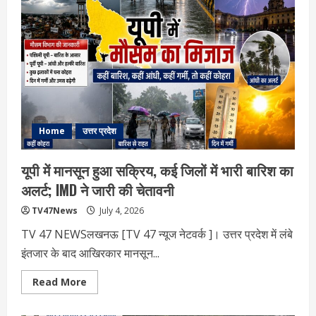
दौरा:
विकास,
वैचारिक
संदेश
और
2027
की
राजनीतिक
रणनीति
का
संगम
Home
उत्तर प्रदेश
यूपी में मानसून हुआ सक्रिय, कई जिलों में भारी बारिश का
अलर्ट; IMD ने जारी की चेतावनी
TV47News
July 4, 2026
TV 47 NEWSलखनऊ [TV 47 न्‍यूज नेटवर्क ]। उत्तर प्रदेश में लंबे
इंतजार के बाद आखिरकार मानसून...
Read
Read More
more
about
यूपी