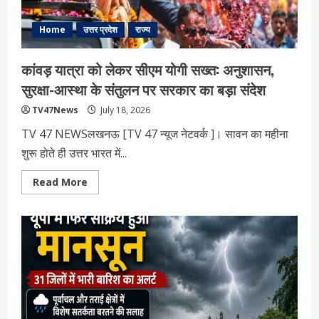
और
कड़ी
कार्रवाई
Home
उत्तर प्रदेश
राज्य
का
भरोसा
कांवड़ यात्रा को लेकर सीएम योगी सख्त: अनुशासन,
सुरक्षा-आस्था के संतुलन पर सरकार का बड़ा संदेश
TV47News
July 18, 2026
TV 47 NEWSलखनऊ [TV 47 न्‍यूज नेटवर्क ]। सावन का महीना
शुरू होते ही उत्तर भारत में...
Read
Read More
more
about
कांवड़
यात्रा
को
लेकर
सीएम
योगी
सख्त:
अनुशासन,
सुरक्षा-
आस्था
के