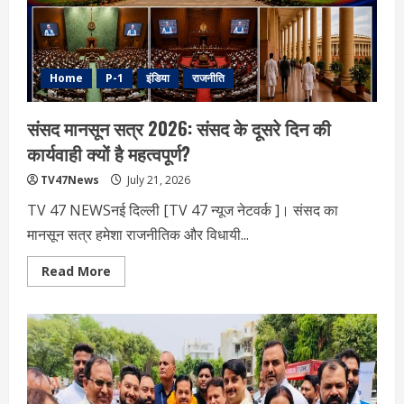
पुलिस,
प्रदर्शन
के
पीछे
किसका
हाथ?
Home
P-1
इंडिया
राजनीति
संसद मानसून सत्र 2026: संसद के दूसरे दिन की
कार्यवाही क्यों है महत्वपूर्ण?
TV47News
July 21, 2026
TV 47 NEWSनई दिल्‍ली [TV 47 न्‍यूज नेटवर्क ]। संसद का
मानसून सत्र हमेशा राजनीतिक और विधायी...
Read
Read More
more
about
संसद
मानसून
सत्र
2026:
संसद
के
दूसरे
दिन