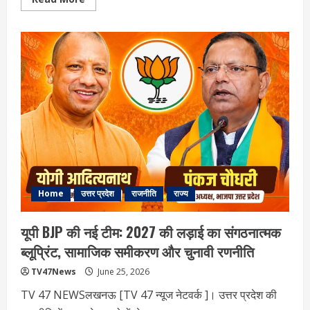
more
about
यूपी
में
IMD
ने
बता
दी
मानसून
की
तारीख,
लेकिन
बारिश
को
लेकर
अभी
भी
बनी
हुई
है
Home
उत्तर प्रदेश
राजनीति
राज्य
चुनौती
यूपी BJP की नई टीम: 2027 की लड़ाई का संगठनात्मक
ब्लूप्रिंट, सामाजिक समीकरण और चुनावी रणनीति
TV47News
June 25, 2026
TV 47 NEWSलखनऊ [TV 47 न्‍यूज नेटवर्क ]। उत्तर प्रदेश की