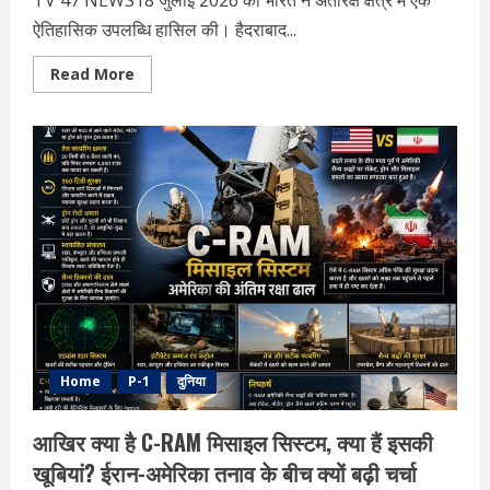
ऐतिहासिक उपलब्धि हासिल की। हैदराबाद...
Read
Read More
more
about
Vikram-
1
की
सफलता
के
क्या
हैं
मायने?
भारत
को
क्या
होगा
इसका
बड़ा
लाभ,
किन
देशों
में
Home
P-1
दुनिया
हैं
निजी
रॉकेट
आखिर क्या है C-RAM मिसाइल सिस्टम, क्या हैं इसकी
लॉन्च
कंपनियां?
खूबियां? ईरान-अमेरिका तनाव के बीच क्यों बढ़ी चर्चा