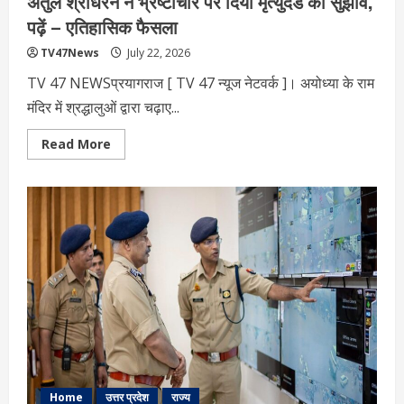
अतुल श्रीधरन ने भ्रष्टाचार पर द‍िया मृत्युदंड का सुझाव,
पढ़ें – एत‍िहास‍िक फैसला
TV47News
July 22, 2026
TV 47 NEWSप्रयागराज [ TV 47 न्‍यूज नेटवर्क ]। अयोध्या के राम
मंदिर में श्रद्धालुओं द्वारा चढ़ाए...
Read
Read More
more
about
राम
मंदिर
दान
चोरी
पर
HC
की
सख्त
टिप्पणी,
जस्टिस
अतुल
श्रीधरन
ने
भ्रष्टाचार
पर
द‍िया
मृत्युदंड
का
Home
उत्तर प्रदेश
राज्य