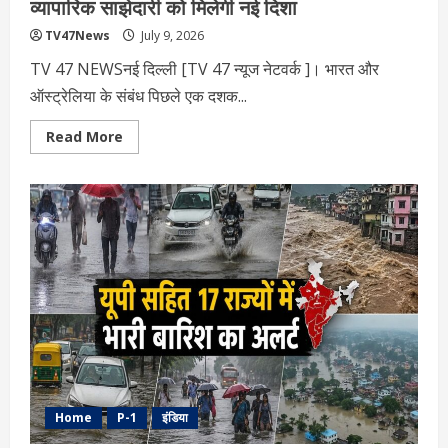
व्यापारिक साझेदारी को मिलेगी नई दिशा
TV47News
July 9, 2026
TV 47 NEWSनई दिल्‍ली [TV 47 न्‍यूज नेटवर्क ]। भारत और
ऑस्ट्रेलिया के संबंध पिछले एक दशक...
Read
Read More
more
about
PM
नरेंद्र
मोदी
का
ऑस्ट्रेलिया
दौरा:
ऊर्जा-
रक्षा-
व्यापारिक
साझेदारी
को
मिलेगी
नई
दिशा
Home
P-1
इंडिया