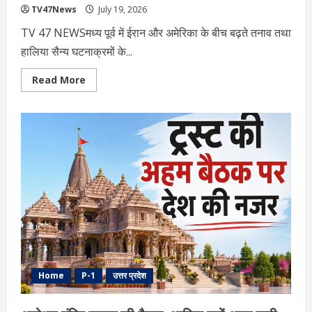
TV47News
July 19, 2026
TV 47 NEWSमध्य पूर्व में ईरान और अमेरिका के बीच बढ़ते तनाव तथा
हालिया सैन्य घटनाक्रमों के...
Read
Read More
more
about
आखिर
क्या
है
C-
RAM
मिसाइल
सिस्टम,
क्या
हैं
इसकी
खूबियां?
ईरान-
अमेरिका
तनाव
के
बीच
क्यों
बढ़ी
Home
P-1
उत्तर प्रदेश
चर्चा