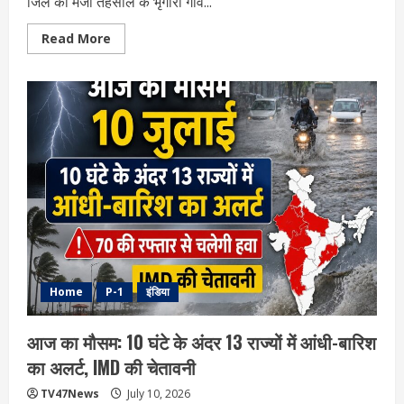
जिले की मेजा तहसील के भृंगारी गांव...
Read
Read More
more
about
प्रयागराज
:
भृंगारी
गांव
में
चकरोड
पर
अवैध
कब्जे
बरकरार,
दबंगों
ने
प्रशासनिक
आदेश
को
द‍िखाया
ठेंगा
Home
P-1
इंडिया
आज का मौसम: 10 घंटे के अंदर 13 राज्यों में आंधी-बारिश
का अलर्ट, IMD की चेतावनी
TV47News
July 10, 2026