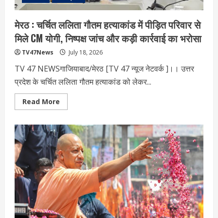
मेरठ : चर्चित ललिता गौतम हत्याकांड में पीड़ित परिवार से
मिले CM योगी, निष्पक्ष जांच और कड़ी कार्रवाई का भरोसा
TV47News
July 18, 2026
TV 47 NEWSगाजियाबाद/मेरठ [TV 47 न्‍यूज नेटवर्क ]।। उत्तर
प्रदेश के चर्चित ललिता गौतम हत्याकांड को लेकर...
Read
Read More
more
about
मेरठ
:
चर्चित
ललिता
गौतम
हत्याकांड
में
पीड़ित
परिवार
से
मिले
CM
योगी,
निष्पक्ष
जांच