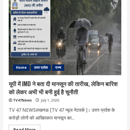
में
मानसून
हुआ
सक्रिय,
कई
जिलों
में
भारी
बारिश
का
अलर्ट;
IMD
ने
जारी
की
चेतावनी
Home
उत्तर प्रदेश
राज्य
यूपी में IMD ने बता दी मानसून की तारीख, लेकिन बारिश
को लेकर अभी भी बनी हुई है चुनौती
TV47News
July 1, 2026
TV 47 NEWSलखनऊ [TV 47 न्‍यूज नेटवर्क ]। उत्तर प्रदेश के
करोड़ों लोगों को आखिरकार मानसून का...
Read
Read More