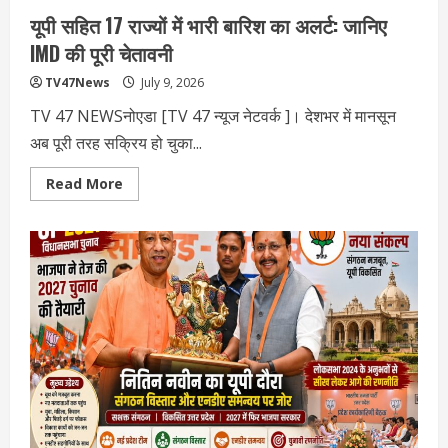
यूपी सहित 17 राज्यों में भारी बारिश का अलर्ट: जानिए
IMD की पूरी चेतावनी
TV47News
July 9, 2026
TV 47 NEWSनोएडा [TV 47 न्‍यूज नेटवर्क ]। देशभर में मानसून
अब पूरी तरह सक्रिय हो चुका...
Read
Read More
more
about
यूपी
सहित
17
राज्यों
में
भारी
बारिश
का
अलर्ट:
जानिए
IMD
की
पूरी
चेतावनी