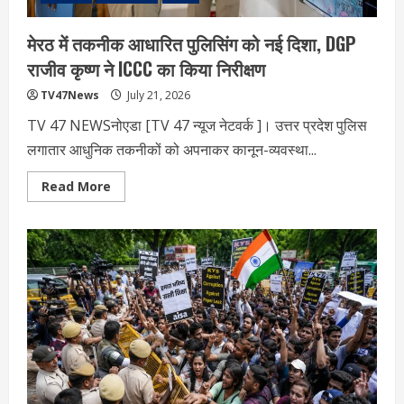
सुझाव,
पढ़ें
–
मेरठ में तकनीक आधारित पुलिसिंग को नई दिशा, DGP
एत‍िहास‍िक
फैसला
राजीव कृष्ण ने ICCC का किया निरीक्षण
TV47News
July 21, 2026
TV 47 NEWSनोएडा [TV 47 न्‍यूज नेटवर्क ]। उत्तर प्रदेश पुलिस
लगातार आधुनिक तकनीकों को अपनाकर कानून-व्यवस्था...
Read
Read More
more
about
मेरठ
में
तकनीक
आधारित
पुलिसिंग
को
नई
दिशा,
DGP
राजीव
कृष्ण
ने
ICCC
का
किया