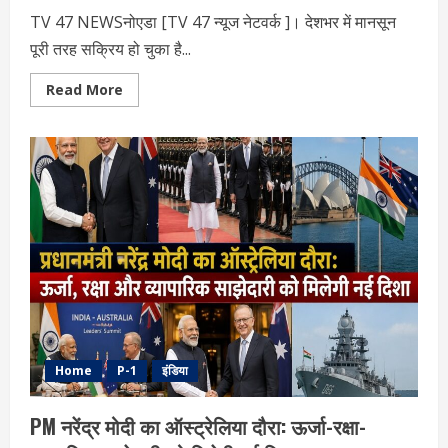
TV 47 NEWSनोएडा [TV 47 न्‍यूज नेटवर्क ]। देशभर में मानसून
पूरी तरह सक्रिय हो चुका है...
Read
Read More
more
about
आज
का
मौसम:
10
घंटे
के
अंदर
13
राज्यों
में
आंधी-
बारिश
का
अलर्ट,
IMD
की
चेतावनी
Home
P-1
इंडिया
PM नरेंद्र मोदी का ऑस्ट्रेलिया दौरा: ऊर्जा-रक्षा-