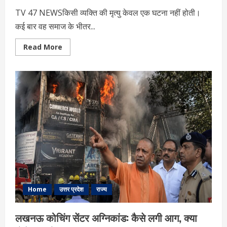
TV 47 NEWSकिसी व्यक्ति की मृत्यु केवल एक घटना नहीं होती।
कई बार वह समाज के भीतर...
Read
Read More
more
about
भरत
तिवारी
होने
के
मायने:
एक
मौत,
कई
सवाल
और
व्यवस्था
के
आईने
में
समाज
का
चेहरा
Home
उत्तर प्रदेश
राज्य
लखनऊ कोचिंग सेंटर अग्निकांड: कैसे लगी आग, क्या