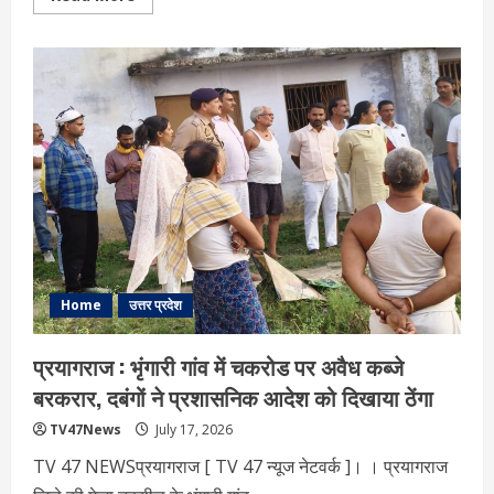
more
about
राम
मंदिर
दान
विवाद
पर
सुप्रीम
कोर्ट
सख्त,
SIT
और
ट्रस्ट
से
मांगी
रिपोर्ट
Home
उत्तर प्रदेश
प्रयागराज : भृंगारी गांव में चकरोड पर अवैध कब्जे
बरकरार, दबंगों ने प्रशासनिक आदेश को द‍िखाया ठेंगा
TV47News
July 17, 2026
TV 47 NEWSप्रयागराज [ TV 47 न्‍यूज नेटवर्क ]। । प्रयागराज