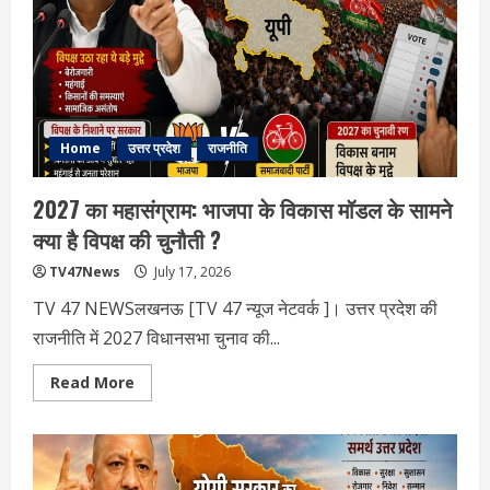
में
भारी
बारिश
का
अलर्ट
Home
उत्तर प्रदेश
राजनीति
2027 का महासंग्राम: भाजपा के विकास मॉडल के सामने
क्या है विपक्ष की चुनौती ?
TV47News
July 17, 2026
TV 47 NEWSलखनऊ [TV 47 न्‍यूज नेटवर्क ]। उत्तर प्रदेश की
राजनीति में 2027 विधानसभा चुनाव की...
Read
Read More
more
about
2027
का
महासंग्राम:
भाजपा
के