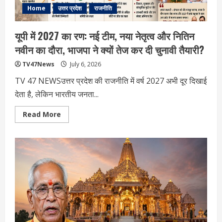
Home
उत्तर प्रदेश
राजनीति
यूपी में 2027 का रण: नई टीम, नया नेतृत्व और नितिन
नवीन का दौरा, भाजपा ने क्यों तेज कर दी चुनावी तैयारी?
TV47News
July 6, 2026
TV 47 NEWSउत्तर प्रदेश की राजनीति में वर्ष 2027 अभी दूर दिखाई
देता है, लेकिन भारतीय जनता...
Read
Read More
more
about
यूपी
में
2027
का
रण:
नई
टीम,
नया
नेतृत्व
और
नितिन
नवीन
का