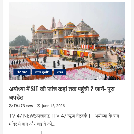
“अगर
न्याय
नहीं
मिल
रहा
तो
सीधे
हमें
बताइए…”
CM
योगी
ने
फिर
दिलाई
1076
हेल्पलाइन
की
याद,
Home
उत्तर प्रदेश
राज्य
जानिए
इसकी
10
अयोध्या में SIT की जांच कहां तक पहुंची ? जानें- पूरा
बड़ी
खासियत
अपडेट
TV47News
June 18, 2026
TV 47 NEWSलखनऊ [TV 47 न्‍यूज नेटवर्क ]। अयोध्या के राम
मंदिर में दान और चढ़ावे को...