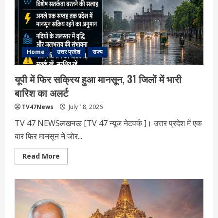
के
संतुलन
पर
सरकार
का
बड़ा
संदेश
Home
उत्तर प्रदेश
राज्य
यूपी में फिर सक्रिय हुआ मानसून, 31 जिलों में भारी
बारिश का अलर्ट
TV47News
July 18, 2026
TV 47 NEWSलखनऊ [TV 47 न्‍यूज नेटवर्क ]। उत्तर प्रदेश में एक
बार फिर मानसून ने जोर...
Read
Read More
more
about
यूपी
में
फिर
सक्रिय
हुआ
मानसून,
31