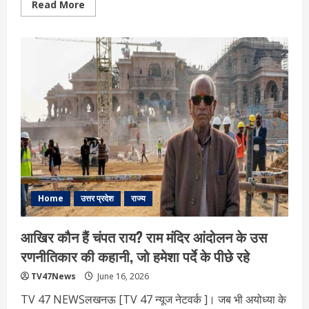
Read
Read More
more
about
अयोध्या
में
SIT
की
जांच
कहां
तक
पहुंची
?
जानें-
पूरा
अपडेट
Home
उत्तर प्रदेश
राज्य
आखिर कौन हैं चंपत राय? राम मंदिर आंदोलन के उस
रणनीतिकार की कहानी, जो हमेशा पर्दे के पीछे रहे
TV47News
June 16, 2026
TV 47 NEWSलखनऊ [TV 47 न्‍यूज नेटवर्क ]। जब भी अयोध्या के