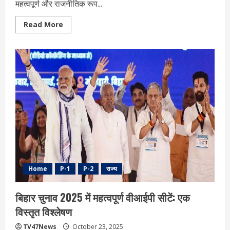
महत्वपूर्ण और राजनीतिक रूप...
Read
Read More
more
about
बिहार
विधानसभा
चुनाव
2025:
5
ब‍िंदुओं
मे
जान‍िए
पक्ष-
व‍िपक्ष
के
जीत
के
बड़े
दावे
Home
P-1
P-2
राज्य
बिहार चुनाव 2025 में महत्वपूर्ण वीआईपी सीटें: एक
विस्तृत विश्लेषण
TV47News
October 23, 2025