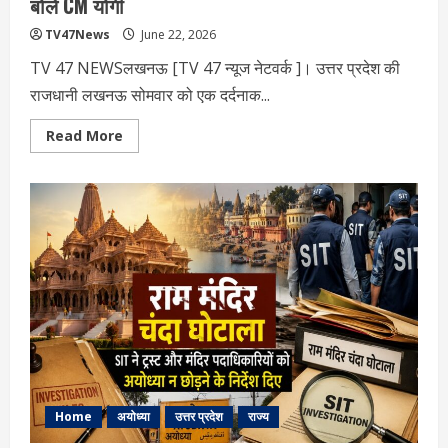
बोले CM योगी
TV47News
June 22, 2026
TV 47 NEWSलखनऊ [TV 47 न्‍यूज नेटवर्क ]। उत्तर प्रदेश की
राजधानी लखनऊ सोमवार को एक दर्दनाक...
Read
Read More
more
about
लखनऊ
कोचिंग
सेंटर
अग्निकांड:
कैसे
लगी
आग,
क्या
बोले
CM
योगी
Home
अयोध्या
उत्तर प्रदेश
राज्य