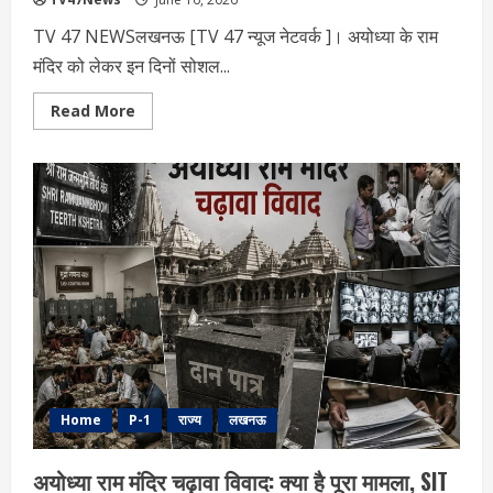
TV 47 NEWSलखनऊ [TV 47 न्‍यूज नेटवर्क ]। अयोध्या के राम
मंदिर को लेकर इन दिनों सोशल...
Read
Read More
more
about
राम
मंदिर
दान
विवाद:
वायरल
वीडियो
से
उठे
सवाल,
चंपत
राय
ने
दी
सफाई,
आखिर
पूरा
मामला
क्या
Home
P-1
राज्य
लखनऊ
है?
अयोध्या राम मंदिर चढ़ावा विवाद: क्या है पूरा मामला, SIT