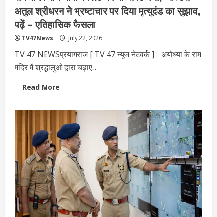
अतुल श्रीधरन ने भ्रष्टाचार पर द‍िया मृत्युदंड का सुझाव,
पढ़ें – एत‍िहास‍िक फैसला
TV47News
July 22, 2026
TV 47 NEWSप्रयागराज [ TV 47 न्‍यूज नेटवर्क ]। अयोध्या के राम
मंदिर में श्रद्धालुओं द्वारा चढ़ाए...
Read
Read More
more
about
राम
मंदिर
दान
चोरी
पर
HC
की
सख्त
टिप्पणी,
जस्टिस
अतुल
श्रीधरन
ने
भ्रष्टाचार
पर
द‍िया
मृत्युदंड