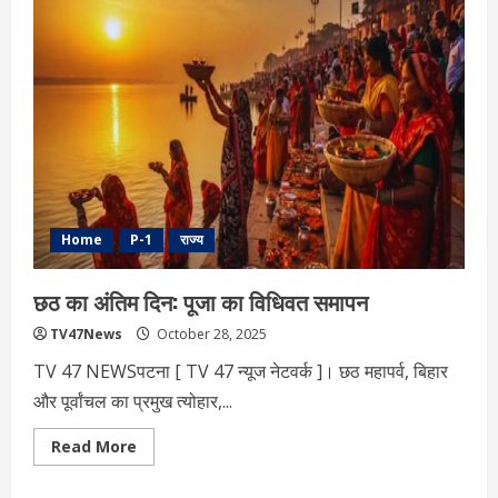
2025
:
योगी
आदित्यनाथ
का
बिहार
में
चुनाव
प्रचार:
क्या
है
रणनीति
और
संदेश
?
Home
P-1
राज्य
छठ का अंतिम दिन: पूजा का विधिवत समापन
TV47News
October 28, 2025
TV 47 NEWSपटना [ TV 47 न्‍यूज नेटवर्क ]। छठ महापर्व, बिहार
और पूर्वांचल का प्रमुख त्योहार,...
Read
Read More
more
about
छठ