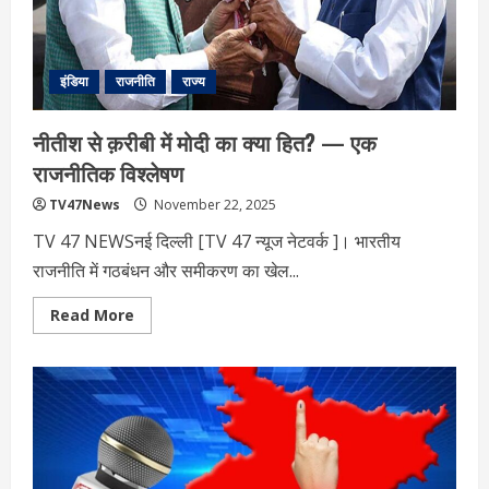
की
तैयारियों
का
लिया
जायजा
इंडिया
राजनीति
राज्य
नीतीश से क़रीबी में मोदी का क्या हित? — एक
राजनीतिक विश्लेषण
TV47News
November 22, 2025
TV 47 NEWSनई दिल्‍ली [TV 47 न्‍यूज नेटवर्क ]। भारतीय
राजनीति में गठबंधन और समीकरण का खेल...
Read
Read More
more
about
नीतीश
से
क़रीबी
में
मोदी
का
क्या
हित?
—