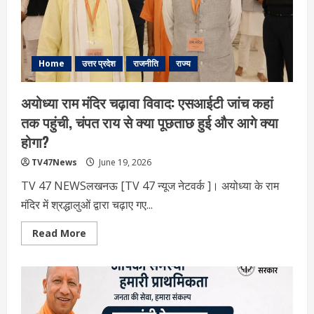
श्रीराम
कथा;
राजा
भैया
ने
शुरू
कराईं
Home
उत्तर प्रदेश
राजनीति
राज्य
भव्य
तैयारियां”
अयोध्या राम मंदिर चढ़ावा विवाद: एसआईटी जांच कहां
तक पहुंची, चंपत राय से क्या पूछताछ हुई और आगे क्या
होगा?
TV47News
June 19, 2026
TV 47 NEWSलखनऊ [TV 47 न्‍यूज नेटवर्क ]। अयोध्या के राम
मंदिर में श्रद्धालुओं द्वारा चढ़ाए गए...
Read
Read More
more
about
अयोध्या
राम
मंदिर
चढ़ावा
विवाद:
एसआईटी