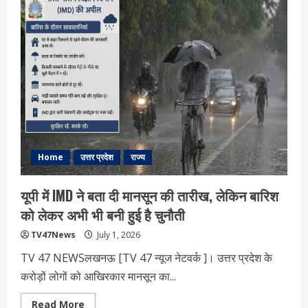
मंदिर
ट्रस्ट
ने
स्वीकार
किया
चंपत
राय
का
इस्तीफा:
क्या
यह
डैमेज
कंट्रोल
है,
जवाबदेही
का
संदेश
Home
उत्तर प्रदेश
राज्य
है
या
नए
यूपी में IMD ने बता दी मानसून की तारीख, लेकिन बारिश
दौर
की
को लेकर अभी भी बनी हुई है चुनौती
शुरुआत?
TV47News
July 1, 2026
TV 47 NEWSलखनऊ [TV 47 न्‍यूज नेटवर्क ]। उत्तर प्रदेश के
करोड़ों लोगों को आखिरकार मानसून का...
Read
Read More