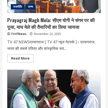
राजनीति
राज्य
Prayagraj Magh Mela: सीएम योगी ने संगम पर की
पूजा, माघ मेले की तैयारियों का लिया जायजा
TV47News
November 22, 2025
TV 47 NEWSप्रयागराज [ TV 47 न्‍यूज नेटवर्क ]। प्रयागराज,
भारत की सबसे पवित्र और सांस्कृतिक रूप...
Read
Read More
more
about
Prayagraj
Magh
Mela:
सीएम
योगी
ने
संगम
पर
की
पूजा,
माघ
मेले