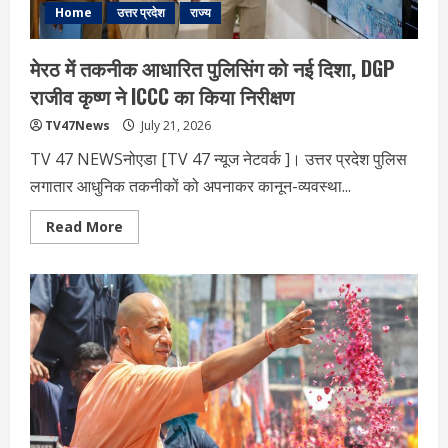
का
Home
उत्तर प्रदेश
राज्य
सुझाव,
पढ़ें
–
मेरठ में तकनीक आधारित पुलिसिंग को नई दिशा, DGP
एत‍िहास‍िक
फैसला
राजीव कृष्ण ने ICCC का किया निरीक्षण
TV47News
July 21, 2026
TV 47 NEWSनोएडा [TV 47 न्‍यूज नेटवर्क ]। उत्तर प्रदेश पुलिस
लगातार आधुनिक तकनीकों को अपनाकर कानून-व्यवस्था...
Read
Read More
more
about
मेरठ
में
तकनीक
आधारित
पुलिसिंग
को
नई
दिशा,
DGP
राजीव
कृष्ण
ने
ICCC