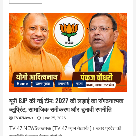
more
about
यूपी
में
IMD
ने
बता
दी
मानसून
की
तारीख,
लेकिन
बारिश
को
लेकर
अभी
भी
बनी
हुई
है
Home
उत्तर प्रदेश
राजनीति
राज्य
चुनौती
यूपी BJP की नई टीम: 2027 की लड़ाई का संगठनात्मक
ब्लूप्रिंट, सामाजिक समीकरण और चुनावी रणनीति
TV47News
June 25, 2026
TV 47 NEWSलखनऊ [TV 47 न्‍यूज नेटवर्क ]। उत्तर प्रदेश की