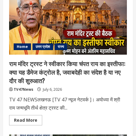
जिलों
में
भारी
बारिश
का
अलर्ट
Home
उत्तर प्रदेश
राज्य
राम मंदिर ट्रस्ट ने स्वीकार किया चंपत राय का इस्तीफा:
क्या यह डैमेज कंट्रोल है, जवाबदेही का संदेश है या नए
दौर की शुरुआत?
TV47News
July 6, 2026
TV 47 NEWSलखनऊ [TV 47 न्‍यूज नेटवर्क ]। अयोध्या में श्री
राम जन्मभूमि तीर्थ क्षेत्र ट्रस्ट की...
Read
Read More
more
about
राम