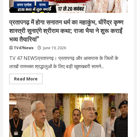
उत्तर प्रदेश
राज्य
प्रतापगढ़ में होगा सनातन धर्म का महाकुंभ, धीरेंद्र कृष्ण
शास्त्री सुनाएंगे श्रीराम कथा; राजा भैया ने शुरू कराईं
भव्य तैयारियां”
TV47News
June 19, 2026
TV 47 NEWSप्रतापगढ़। प्रतापगढ़ और आसपास के जिलों के
लाखों रामभक्त श्रद्धालुओं के लिए बड़ी खुशखबरी सामने...
Read
Read More
more
about
प्रतापगढ़
में
होगा
सनातन
धर्म
का
महाकुंभ,
धीरेंद्र
कृष्ण
शास्त्री
सुनाएंगे