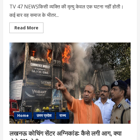
TV 47 NEWSकिसी व्यक्ति की मृत्यु केवल एक घटना नहीं होती।
कई बार वह समाज के भीतर...
Read
Read More
more
about
भरत
तिवारी
होने
के
मायने:
एक
मौत,
कई
सवाल
और
व्यवस्था
के
आईने
में
समाज
का
चेहरा
Home
उत्तर प्रदेश
राज्य
लखनऊ कोचिंग सेंटर अग्निकांड: कैसे लगी आग, क्या