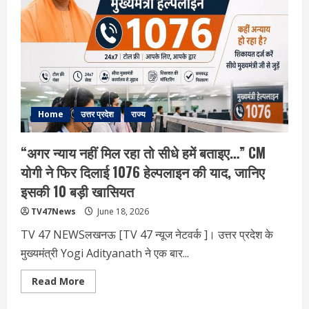
जांच
कहां
तक
पहुंची,
चंपत
राय
से
क्या
पूछताछ
हुई
और
आगे
Home
उत्तर प्रदेश
राज्य
क्या
होगा?
“अगर न्याय नहीं मिल रहा तो सीधे हमें बताइए…” CM
योगी ने फिर दिलाई 1076 हेल्पलाइन की याद, जानिए
इसकी 10 बड़ी खासियत
TV47News
June 18, 2026
TV 47 NEWSलखनऊ [TV 47 न्‍यूज नेटवर्क ]। उत्तर प्रदेश के
मुख्यमंत्री Yogi Adityanath ने एक बार...
Read
Read More
more
about