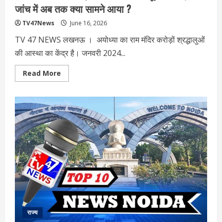
जांच में अब तक क्या सामने आया ?
TV47News
June 16, 2026
TV 47 NEWS लखनऊ । अयोध्या का राम मंदिर करोड़ों श्रद्धालुओं
की आस्था का केंद्र है। जनवरी 2024...
Read
Read More
more
about
अयोध्या
राम
मंदिर
चढ़ावा
विवाद:
क्या
है
पूरा
मामला,
SIT
जांच
में
अब
तक
क्या
सामने
आया
?
राज्य