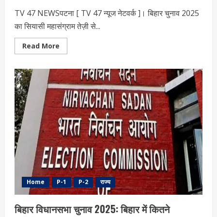
TV 47 NEWSपटना [ TV 47 न्‍यूज नेटवर्क ]। बिहार चुनाव 2025
का सियासी महासंग्राम तेज़ी से...
Read
Read More
more
about
बिहार
चुनाव
2025
में
महत्वपूर्ण
वीआईपी
सीटें:
एक
विस्तृत
विश्लेषण
Home
P-1
P-2
राज्य
बिहार विधानसभा चुनाव 2025: बिहार में कितने