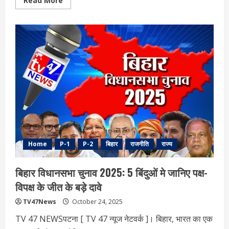
Read More
more
about
Bihar
Election
2025:
बिहार
चुनाव
के
CM
के
प्रमुख
दावेदार,
क्या
है
उनके
आधार
Home
P-1
P-2
बिहार
राजनीति
राज्य
बिहार विधानसभा चुनाव 2025: 5 ब‍िंदुओं मे जान‍िए पक्ष-
व‍िपक्ष के जीत के बड़े दावे
TV47News
October 24, 2025
TV 47 NEWSपटना [ TV 47 न्‍यूज नेटवर्क ]। बिहार, भारत का एक