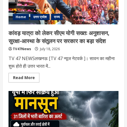
का
किया
निरीक्षण
Home
उत्तर प्रदेश
राज्य
कांवड़ यात्रा को लेकर सीएम योगी सख्त: अनुशासन,
सुरक्षा-आस्था के संतुलन पर सरकार का बड़ा संदेश
TV47News
July 18, 2026
TV 47 NEWSलखनऊ [TV 47 न्‍यूज नेटवर्क ]। सावन का महीना
शुरू होते ही उत्तर भारत में...
Read
Read More
more
about
कांवड़
यात्रा
को
लेकर
सीएम
योगी
सख्त:
अनुशासन,
सुरक्षा-
आस्था