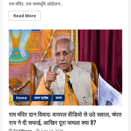
राम मंदिर, राम जन्मभूमि आंदोलन...
Read
Read More
more
about
आखिर
कौन
हैं
चंपत
राय?
राम
मंदिर
आंदोलन
के
उस
रणनीतिकार
की
कहानी,
जो
हमेशा
पर्दे
के
पीछे
Home
उत्तर प्रदेश
राज्य
रहे
राम मंदिर दान विवाद: वायरल वीडियो से उठे सवाल, चंपत
राय ने दी सफाई, आखिर पूरा मामला क्या है?
TV47News
June 16, 2026