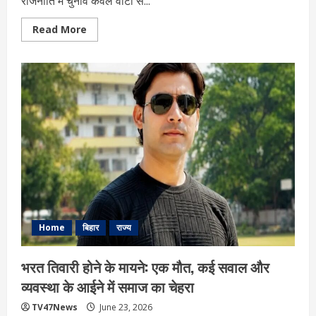
राजनीति में चुनाव केवल वोटों से...
Read
Read More
more
about
यूपी
BJP
की
नई
टीम:
2027
की
लड़ाई
का
संगठनात्मक
ब्लूप्रिंट,
सामाजिक
समीकरण
और
चुनावी
रणनीति
Home
बिहार
राज्य
भरत तिवारी होने के मायने: एक मौत, कई सवाल और
व्यवस्था के आईने में समाज का चेहरा
TV47News
June 23, 2026