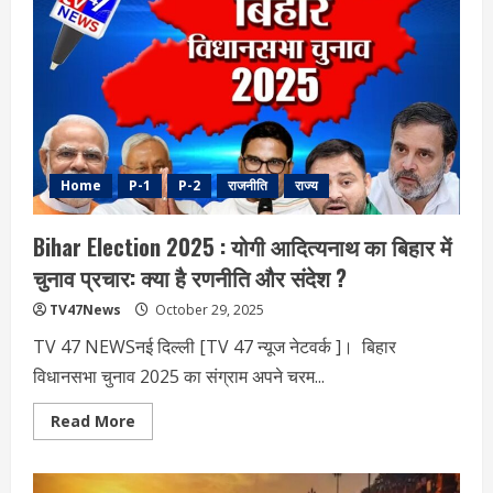
टिकट
देने
में
कौन
है
सबसे
आगे
?
Home
P-1
P-2
राजनीति
राज्य
Bihar Election 2025 : योगी आदित्यनाथ का बिहार में
चुनाव प्रचार: क्या है रणनीति और संदेश ?
TV47News
October 29, 2025
TV 47 NEWSनई दिल्‍ली [TV 47 न्‍यूज नेटवर्क ]। बिहार
विधानसभा चुनाव 2025 का संग्राम अपने चरम...
Read
Read More
more
about
Bihar
Election