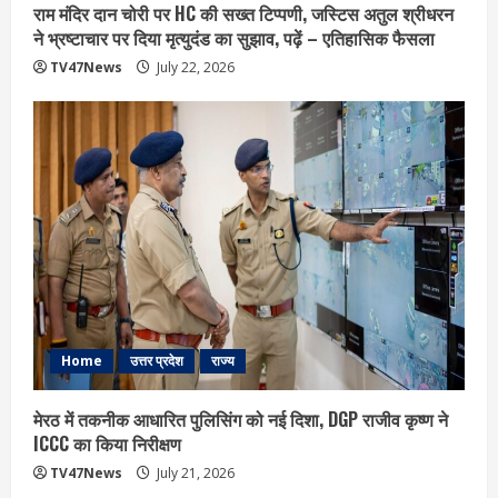
राम मंदिर दान चोरी पर HC की सख्त टिप्पणी, जस्टिस अतुल श्रीधरन
ने भ्रष्टाचार पर द‍िया मृत्युदंड का सुझाव, पढ़ें – एत‍िहास‍िक फैसला
TV47News
July 22, 2026
Home
उत्तर प्रदेश
राज्य
मेरठ में तकनीक आधारित पुलिसिंग को नई दिशा, DGP राजीव कृष्ण ने
ICCC का किया निरीक्षण
TV47News
July 21, 2026