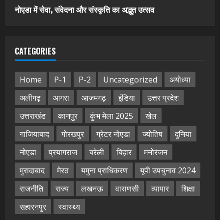
नोएडा में सेवा, संवेदना और संस्कृति का अद्भुत उत्सव
CATEGORIES
Home
P-1
P-2
Uncategorized
अयोध्या
अलीगढ़
आगरा
आजमगढ़
इंडिया
उत्तर प्रदेश
उत्तराखंड
कानपुर
कुंभ मेला 2025
खेल
गाजियाबाद
गोरखपुर
ग्रेटर नोएडा
ज्योतिष
दुनिया
नोएडा
प्रयागराज
बरेली
बिहार
मनोरंजन
मुरादाबाद
मेरठ
यमुना प्राधिकरण
यूपी उपचुनाव 2024
राजनीति
राज्य
लखनऊ
वाराणसी
व्यापार
शिक्षा
सहारनपुर
स्वास्थ्य