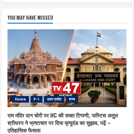
YOU MAY HAVE MISSED
Home
P-1
उत्तर प्रदेश
राज्य
राम मंदिर दान चोरी पर HC की सख्त टिप्पणी, जस्टिस अतुल
श्रीधरन ने भ्रष्टाचार पर द‍िया मृत्युदंड का सुझाव, पढ़ें –
एत‍िहास‍िक फैसला