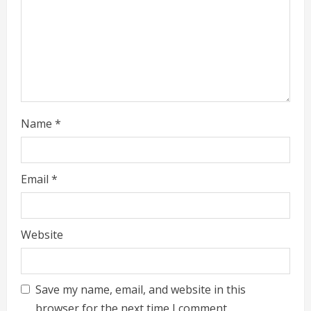
i
n
g
Name
*
Email
*
Website
Save my name, email, and website in this
browser for the next time I comment.