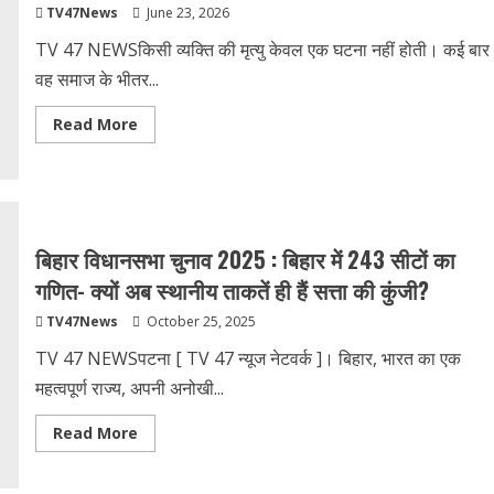
TV47News
June 23, 2026
TV 47 NEWSकिसी व्यक्ति की मृत्यु केवल एक घटना नहीं होती। कई बार
वह समाज के भीतर...
Read
Read More
more
about
भरत
तिवारी
होने
के
मायने:
एक
बिहार व‍िधानसभा चुनाव 2025 : बिहार में 243 सीटों का
मौत,
कई
गणित- क्यों अब स्थानीय ताकतें ही हैं सत्ता की कुंजी?
सवाल
और
TV47News
October 25, 2025
व्यवस्था
के
आईने
TV 47 NEWSपटना [ TV 47 न्‍यूज नेटवर्क ]। बिहार, भारत का एक
में
समाज
महत्वपूर्ण राज्य, अपनी अनोखी...
का
चेहरा
Read
Read More
more
about
बिहार
व‍िधानसभा