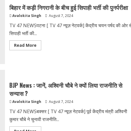
आरोपियों
बिहार में कड़ी निगरानी के बीच हुई सिपाही भर्ती की पुनर्परीक्षा
को
जेल
Avalokita Singh
August 7, 2024
भेजा,
देशभर
में
TV 47 NEWSपटना [ TV 47 न्यूज़ नेटवर्क] केंद्रीय चयन पर्षद की ओर स
छापेमारी
जारी
सिपाही भर्ती की...
Read
Read More
more
about
बिहार
में
कड़ी
निगरानी
के
बीच
हुई
BJP News : जानें, अश्विनी चौबे ने क्यों लिया राजनीति से
सिपाही
भर्ती
सन्यास ?
की
पुनर्परीक्षा
Avalokita Singh
August 7, 2024
TV 47 NEWSबक्सर [ TV 47 न्यूज़ नेटवर्क] पूर्व केंद्रीय मंत्री अश्विनी
कुमार चौबे ने चुनावी राजनीति...
Read