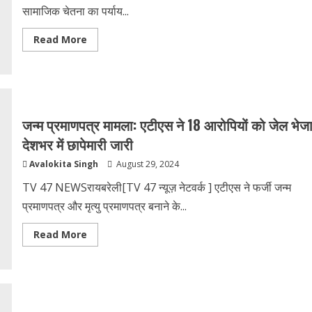
दावे
सामाजिक चेतना का पर्याय...
Read
Read More
more
about
Bihar
Elections
2025
:
क्‍या
आप
जन्म प्रमाणपत्र मामला: एटीएस ने 18 आरोपियों को जेल भेजा
जानते
हैं
देशभर में छापेमारी जारी
कि
गायिका
Avalokita Singh
August 29, 2024
मैथिली
ठाकुर
के
TV 47 NEWSरायबरेली[TV 47 न्यूज़ नेटवर्क ] एटीएस ने फर्जी जन्म
पास
कितनी
प्रमाणपत्र और मृत्यु प्रमाणपत्र बनाने के...
संपत्‍त‍ि
है
?
Read
Read More
more
about
जन्म
प्रमाणपत्र
मामला:
एटीएस
ने
18