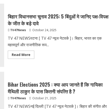
चुनाव
2025
:
बिहार
बिहार विधानसभा चुनाव 2025: 5 ब‍िंदुओं मे जान‍िए पक्ष-व‍िपक्ष
में
243
के जीत के बड़े दावे
सीटों
का
TV47News
October 24, 2025
गणित-
क्यों
अब
TV 47 NEWSपटना [ TV 47 न्‍यूज नेटवर्क ]। बिहार, भारत का एक
स्थानीय
ताकतें
महत्वपूर्ण और राजनीतिक रूप...
ही
हैं
सत्ता
Read
Read More
की
more
कुंजी?
about
बिहार
विधानसभा
चुनाव
2025:
5
ब‍िंदुओं
Bihar Elections 2025 : क्‍या आप जानते हैं कि गायिका
मे
जान‍िए
मैथिली ठाकुर के पास कितनी संपत्‍त‍ि है ?
पक्ष-
व‍िपक्ष
TV47News
October 21, 2025
के
जीत
के
TV 47 NEWSनई दिल्‍ली [TV 47 न्‍यूज नेटवर्क ]। बिहार की संगीत और
बड़े