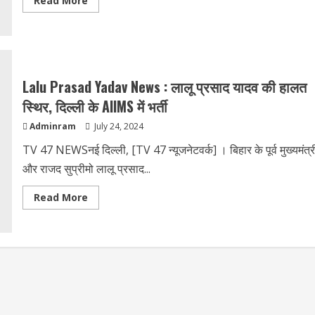
Read More
more
about
BJP
News
:
जानें,
अश्विनी
चौबे
Lalu Prasad Yadav News : लालू प्रसाद यादव की हालत
ने
क्यों
स्थिर, दिल्ली के AIIMS में भर्ती
लिया
राजनीति
Adminram
July 24, 2024
से
सन्यास
?
TV 47 NEWSनई दिल्ली, [TV 47 न्यूजनेटवर्क] । बिहार के पूर्व मुख्यमंत्र
और राजद सुप्रीमो लालू प्रसाद...
Read
Read More
more
about
Lalu
Prasad
Yadav
News
:
लालू
प्रसाद
यादव
की
हालत