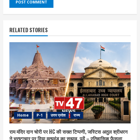
RELATED STORIES
Home
P-1
उत्तर प्रदेश
राज्य
राम मंदिर दान चोरी पर HC की सख्त टिप्पणी, जस्टिस अतुल श्रीधरन
ने भ्रष्टाचार पर द‍िया मृत्युदंड का सुझाव, पढ़ें – एत‍िहास‍िक फैसला