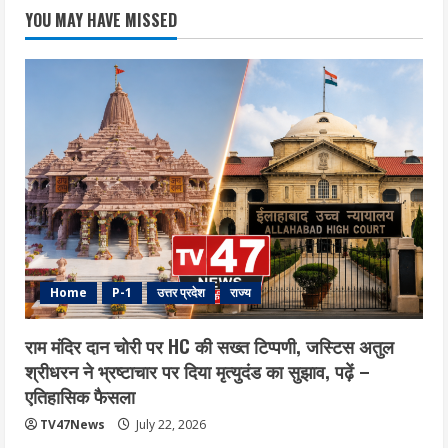
YOU MAY HAVE MISSED
Home
P-1
उत्तर प्रदेश
राज्य
राम मंदिर दान चोरी पर HC की सख्त टिप्पणी, जस्टिस अतुल
श्रीधरन ने भ्रष्टाचार पर द‍िया मृत्युदंड का सुझाव, पढ़ें –
एत‍िहास‍िक फैसला
TV47News
July 22, 2026