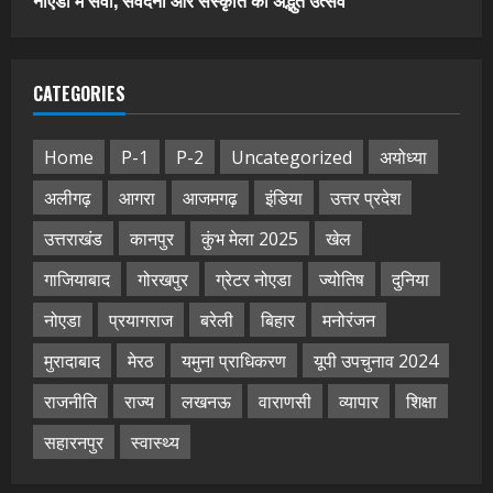
नोएडा में सेवा, संवेदना और संस्कृति का अद्भुत उत्सव
CATEGORIES
Home
P-1
P-2
Uncategorized
अयोध्या
अलीगढ़
आगरा
आजमगढ़
इंडिया
उत्तर प्रदेश
उत्तराखंड
कानपुर
कुंभ मेला 2025
खेल
गाजियाबाद
गोरखपुर
ग्रेटर नोएडा
ज्योतिष
दुनिया
नोएडा
प्रयागराज
बरेली
बिहार
मनोरंजन
मुरादाबाद
मेरठ
यमुना प्राधिकरण
यूपी उपचुनाव 2024
राजनीति
राज्य
लखनऊ
वाराणसी
व्यापार
शिक्षा
सहारनपुर
स्वास्थ्य