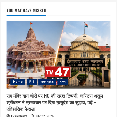
YOU MAY HAVE MISSED
Home
P-1
उत्तर प्रदेश
राज्य
राम मंदिर दान चोरी पर HC की सख्त टिप्पणी, जस्टिस अतुल
श्रीधरन ने भ्रष्टाचार पर द‍िया मृत्युदंड का सुझाव, पढ़ें –
एत‍िहास‍िक फैसला
TV47News
July 22, 2026