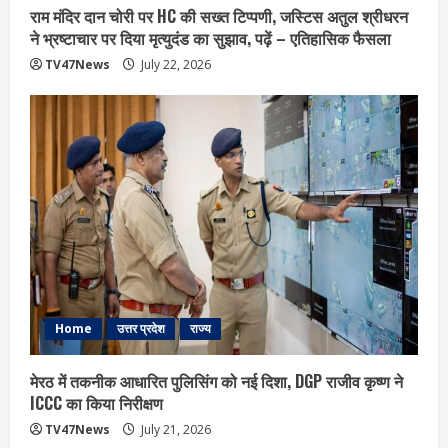
राम मंदिर दान चोरी पर HC की सख्त टिप्पणी, जस्टिस अतुल श्रीधरन
ने भ्रष्टाचार पर द‍िया मृत्युदंड का सुझाव, पढ़ें – एत‍िहास‍िक फैसला
TV47News
July 22, 2026
Home
उत्तर प्रदेश
राज्य
मेरठ में तकनीक आधारित पुलिसिंग को नई दिशा, DGP राजीव कृष्ण ने
ICCC का किया निरीक्षण
TV47News
July 21, 2026