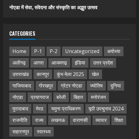
नोएडा में सेवा, संवेदना और संस्कृति का अद्भुत उत्सव
CATEGORIES
Home
P-1
P-2
Uncategorized
अयोध्या
अलीगढ़
आगरा
आजमगढ़
इंडिया
उत्तर प्रदेश
उत्तराखंड
कानपुर
कुंभ मेला 2025
खेल
गाजियाबाद
गोरखपुर
ग्रेटर नोएडा
ज्योतिष
दुनिया
नोएडा
प्रयागराज
बरेली
बिहार
मनोरंजन
मुरादाबाद
मेरठ
यमुना प्राधिकरण
यूपी उपचुनाव 2024
राजनीति
राज्य
लखनऊ
वाराणसी
व्यापार
शिक्षा
सहारनपुर
स्वास्थ्य