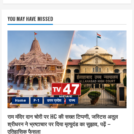
YOU MAY HAVE MISSED
Home
P-1
उत्तर प्रदेश
राज्य
राम मंदिर दान चोरी पर HC की सख्त टिप्पणी, जस्टिस अतुल
श्रीधरन ने भ्रष्टाचार पर द‍िया मृत्युदंड का सुझाव, पढ़ें –
एत‍िहास‍िक फैसला