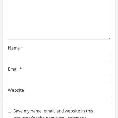
i
n
g
Name
*
Email
*
Website
Save my name, email, and website in this
browser for the next time I comment.