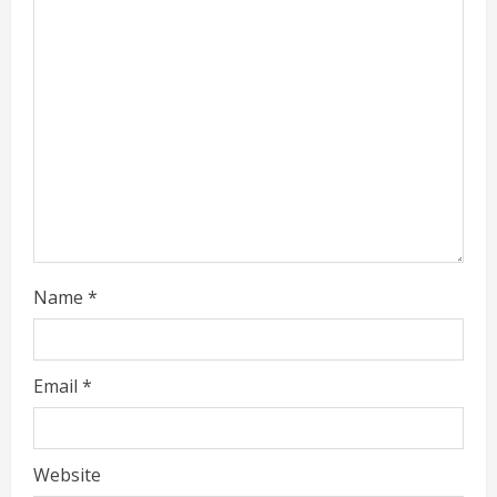
e
a
d
i
n
g
Name
*
Email
*
Website