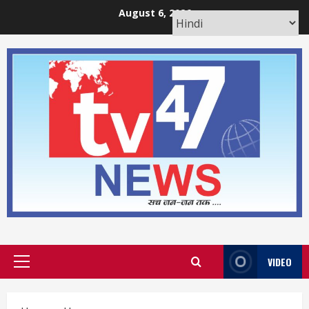
Skip
August 6, 2026
to
content
VIDEO
Primary
Menu