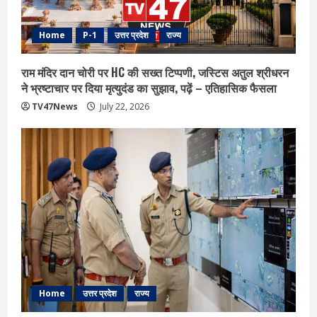
Home
P-1
उत्तर प्रदेश
राज्य
राम मंदिर दान चोरी पर HC की सख्त टिप्पणी, जस्टिस अतुल श्रीधरन
ने भ्रष्टाचार पर द‍िया मृत्युदंड का सुझाव, पढ़ें – एत‍िहास‍िक फैसला
TV47News
July 22, 2026
Home
उत्तर प्रदेश
राज्य