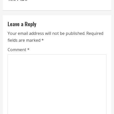
i
n
Leave a Reply
u
Your email address will not be published.
Required
e
fields are marked
*
R
Comment
*
e
a
d
i
n