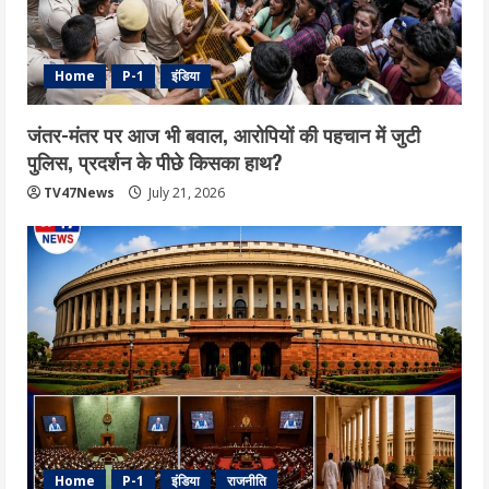
Home
P-1
इंडिया
जंतर-मंतर पर आज भी बवाल, आरोपियों की पहचान में जुटी
पुलिस, प्रदर्शन के पीछे किसका हाथ?
TV47News
July 21, 2026
Home
P-1
इंडिया
राजनीति