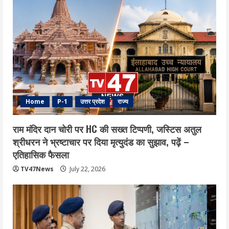
Home
P-1
उत्तर प्रदेश
राज्य
राम मंदिर दान चोरी पर HC की सख्त टिप्पणी, जस्टिस अतुल
श्रीधरन ने भ्रष्टाचार पर द‍िया मृत्युदंड का सुझाव, पढ़ें –
एत‍िहास‍िक फैसला
TV47News
July 22, 2026