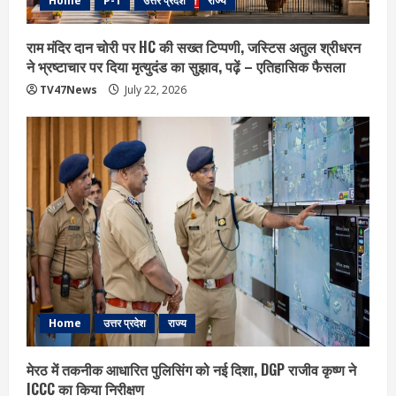
Home
P-1
उत्तर प्रदेश
राज्य
राम मंदिर दान चोरी पर HC की सख्त टिप्पणी, जस्टिस अतुल श्रीधरन
ने भ्रष्टाचार पर द‍िया मृत्युदंड का सुझाव, पढ़ें – एत‍िहास‍िक फैसला
TV47News
July 22, 2026
Home
उत्तर प्रदेश
राज्य
मेरठ में तकनीक आधारित पुलिसिंग को नई दिशा, DGP राजीव कृष्ण ने
ICCC का किया निरीक्षण