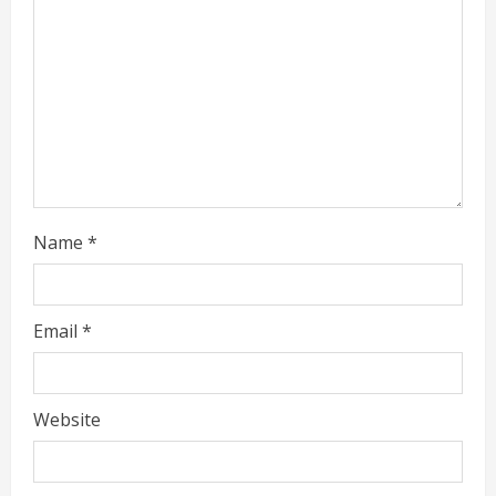
d
i
n
g
Name
*
Email
*
Website