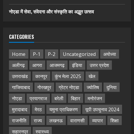
नोएडा में सेवा, संवेदना और संस्कृति का अद्भुत उत्सव
CATEGORIES
Home
P-1
P-2
Uncategorized
अयोध्या
अलीगढ़
आगरा
आजमगढ़
इंडिया
उत्तर प्रदेश
उत्तराखंड
कानपुर
कुंभ मेला 2025
खेल
गाजियाबाद
गोरखपुर
ग्रेटर नोएडा
ज्योतिष
दुनिया
नोएडा
प्रयागराज
बरेली
बिहार
मनोरंजन
मुरादाबाद
मेरठ
यमुना प्राधिकरण
यूपी उपचुनाव 2024
राजनीति
राज्य
लखनऊ
वाराणसी
व्यापार
शिक्षा
सहारनपुर
स्वास्थ्य