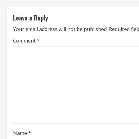
t
Leave a Reply
i
Your email address will not be published.
Required fie
n
Comment
*
u
e
R
e
a
d
i
Name
*