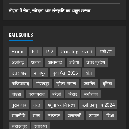
नोएडा में सेवा, संवेदना और संस्कृति का अद्भुत उत्सव
CATEGORIES
Home
P-1
P-2
Uncategorized
अयोध्या
अलीगढ़
आगरा
आजमगढ़
इंडिया
उत्तर प्रदेश
उत्तराखंड
कानपुर
कुंभ मेला 2025
खेल
गाजियाबाद
गोरखपुर
ग्रेटर नोएडा
ज्योतिष
दुनिया
नोएडा
प्रयागराज
बरेली
बिहार
मनोरंजन
मुरादाबाद
मेरठ
यमुना प्राधिकरण
यूपी उपचुनाव 2024
राजनीति
राज्य
लखनऊ
वाराणसी
व्यापार
शिक्षा
सहारनपुर
स्वास्थ्य