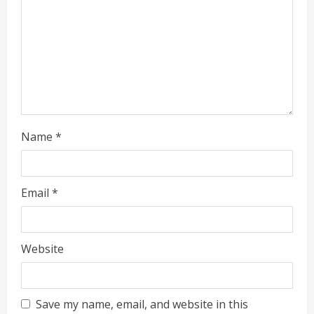
d
i
n
g
Name
*
Email
*
Website
Save my name, email, and website in this