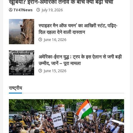
खूबियां? ईरान-अमेरिका तनाव के बीच क्यों बढ़ी चर्चा
TV47News
July 19, 2026
स्पाइडर मैन ऑफ यमन’ का आखिरी स्टंट, पढ़िए-
दिल दहला देने वाली दास्तान
June 16, 2026
अमेरिका-ईरान युद्ध : ट्रप के इस ऐलान से जगी बड़ी
उम्मीद, जानें – पूरा मामला
June 15, 2026
राष्ट्रीय