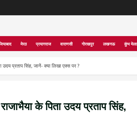
जियाबाद
मेरठ
प्रयागराज
वाराणसी
गोरखपुर
लखनऊ
कुंभ मे
 उदय प्रताप सिंह, जानें- क्‍या ल‍िखा एक्‍स पर ?
राजाभैया के प‍िता उदय प्रताप सिंह,