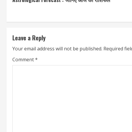
o
n
t
Leave a Reply
i
Your email address will not be published.
Required fie
n
Comment
*
u
e
R
e
a
d