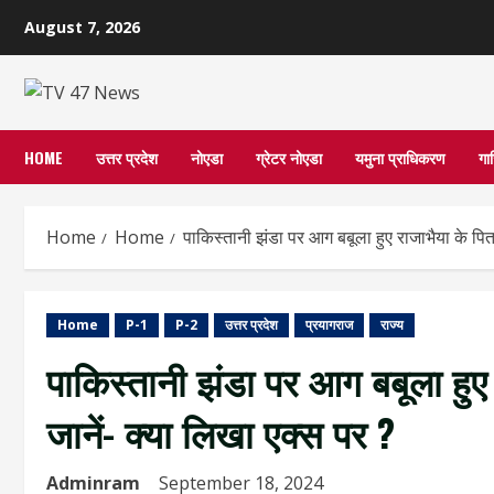
Skip
August 7, 2026
to
content
HOME
उत्तर प्रदेश
नोएडा
ग्रेटर नोएडा
यमुना प्राधिकरण
गा
Home
Home
पाकिस्तानी झंडा पर आग बबूला हुए राजाभैया के प‍िता
Home
P-1
P-2
उत्तर प्रदेश
प्रयागराज
राज्य
पाकिस्तानी झंडा पर आग बबूला हुए 
जानें- क्‍या ल‍िखा एक्‍स पर ?
Adminram
September 18, 2024