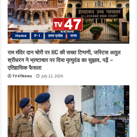
Home
P-1
उत्तर प्रदेश
राज्य
राम मंदिर दान चोरी पर HC की सख्त टिप्पणी, जस्टिस अतुल
श्रीधरन ने भ्रष्टाचार पर द‍िया मृत्युदंड का सुझाव, पढ़ें –
एत‍िहास‍िक फैसला
TV47News
July 22, 2026