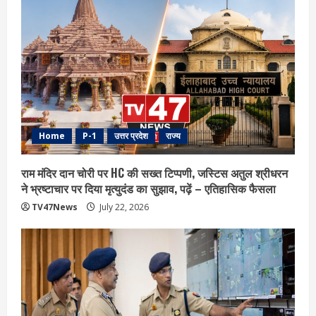
Home
P-1
उत्तर प्रदेश
राज्य
राम मंदिर दान चोरी पर HC की सख्त टिप्पणी, जस्टिस अतुल श्रीधरन
ने भ्रष्टाचार पर द‍िया मृत्युदंड का सुझाव, पढ़ें – एत‍िहास‍िक फैसला
TV47News
July 22, 2026