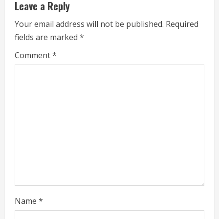
u
Leave a Reply
e
Your email address will not be published.
Required
fields are marked
*
R
Comment
*
e
a
d
i
n
g
Name
*