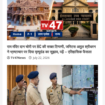
Home
P-1
उत्तर प्रदेश
राज्य
राम मंदिर दान चोरी पर HC की सख्त टिप्पणी, जस्टिस अतुल श्रीधरन
ने भ्रष्टाचार पर द‍िया मृत्युदंड का सुझाव, पढ़ें – एत‍िहास‍िक फैसला
TV47News
July 22, 2026