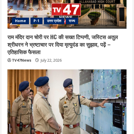
Home
P-1
उत्तर प्रदेश
राज्य
राम मंदिर दान चोरी पर HC की सख्त टिप्पणी, जस्टिस अतुल
श्रीधरन ने भ्रष्टाचार पर द‍िया मृत्युदंड का सुझाव, पढ़ें –
एत‍िहास‍िक फैसला
TV47News
July 22, 2026