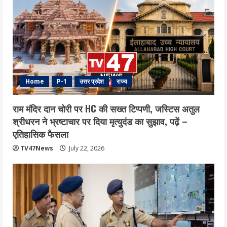
Home
P-1
उत्तर प्रदेश
राज्य
राम मंदिर दान चोरी पर HC की सख्त टिप्पणी, जस्टिस अतुल
श्रीधरन ने भ्रष्टाचार पर द‍िया मृत्युदंड का सुझाव, पढ़ें –
एत‍िहास‍िक फैसला
TV47News
July 22, 2026