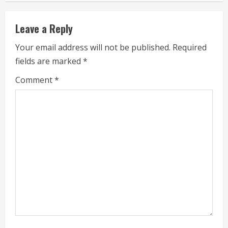
n
u
Leave a Reply
e
Your email address will not be published.
Required
fields are marked
*
R
Comment
*
e
a
d
i
n
g