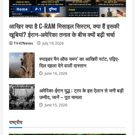
Home
P-1
दुनिया
आखिर क्या है C-RAM मिसाइल सिस्टम, क्या हैं इसकी
खूबियां? ईरान-अमेरिका तनाव के बीच क्यों बढ़ी चर्चा
TV47News
July 19, 2026
स्पाइडर मैन ऑफ यमन’ का आखिरी स्टंट, पढ़िए-
दिल दहला देने वाली दास्तान
June 16, 2026
अमेरिका-ईरान युद्ध : ट्रप के इस ऐलान से जगी बड़ी
उम्मीद, जानें – पूरा मामला
June 15, 2026
राष्ट्रीय