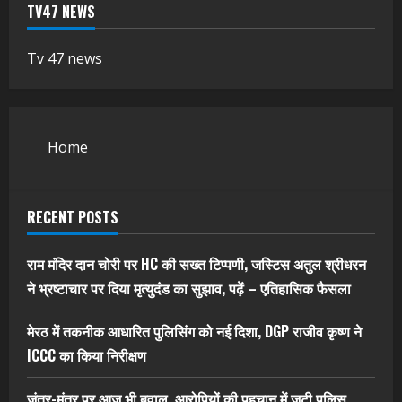
TV47 NEWS
Tv 47 news
Home
RECENT POSTS
राम मंदिर दान चोरी पर HC की सख्त टिप्पणी, जस्टिस अतुल श्रीधरन
ने भ्रष्टाचार पर द‍िया मृत्युदंड का सुझाव, पढ़ें – एत‍िहास‍िक फैसला
मेरठ में तकनीक आधारित पुलिसिंग को नई दिशा, DGP राजीव कृष्ण ने
ICCC का किया निरीक्षण
जंतर-मंतर पर आज भी बवाल, आरोपियों की पहचान में जुटी पुलिस,