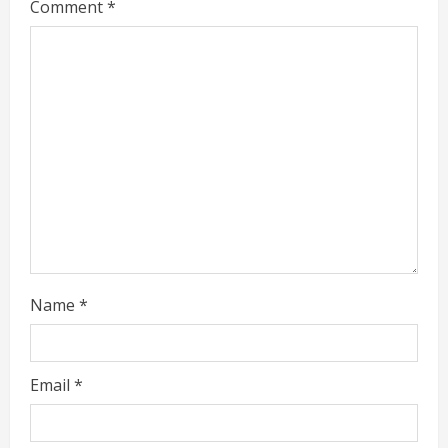
Comment
*
e
a
d
i
n
g
Name
*
Email
*