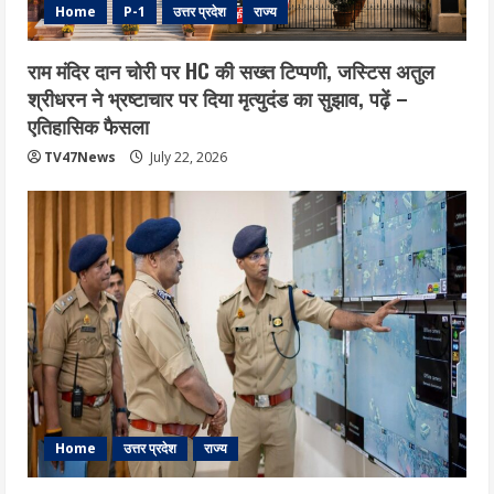
Home
P-1
उत्तर प्रदेश
राज्य
राम मंदिर दान चोरी पर HC की सख्त टिप्पणी, जस्टिस अतुल
श्रीधरन ने भ्रष्टाचार पर द‍िया मृत्युदंड का सुझाव, पढ़ें –
एत‍िहास‍िक फैसला
TV47News
July 22, 2026
Home
उत्तर प्रदेश
राज्य