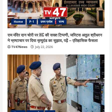
Home
P-1
उत्तर प्रदेश
राज्य
राम मंदिर दान चोरी पर HC की सख्त टिप्पणी, जस्टिस अतुल श्रीधरन
ने भ्रष्टाचार पर द‍िया मृत्युदंड का सुझाव, पढ़ें – एत‍िहास‍िक फैसला
TV47News
July 22, 2026