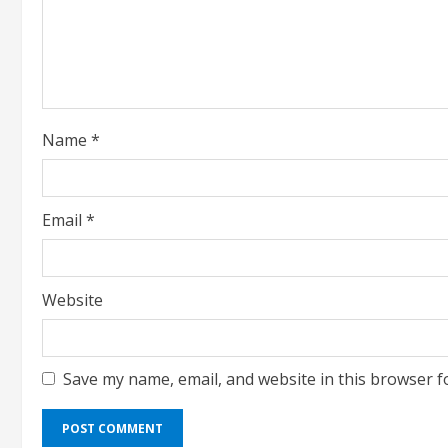
a
d
i
Name
*
n
g
Email
*
Website
Save my name, email, and website in this browser f