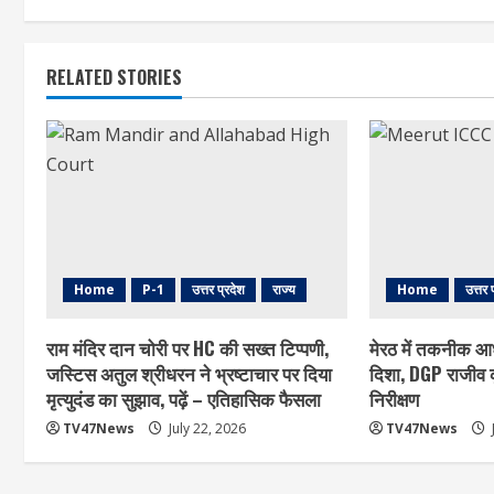
RELATED STORIES
Home
P-1
उत्तर प्रदेश
राज्य
Home
उत्तर 
राम मंदिर दान चोरी पर HC की सख्त टिप्पणी,
मेरठ में तकनीक आ
जस्टिस अतुल श्रीधरन ने भ्रष्टाचार पर द‍िया
दिशा, DGP राजीव क
मृत्युदंड का सुझाव, पढ़ें – एत‍िहास‍िक फैसला
निरीक्षण
TV47News
July 22, 2026
TV47News