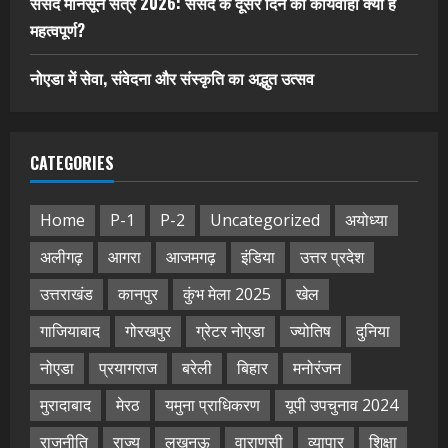
संसद मानसून सत्र 2026: संसद के दूसरे दिन की कार्यवाही क्यों है
महत्वपूर्ण?
नोएडा में सेवा, संवेदना और संस्कृति का अद्भुत उत्सव
CATEGORIES
Home
P-1
P-2
Uncategorized
अयोध्या
अलीगढ़
आगरा
आजमगढ़
इंडिया
उत्तर प्रदेश
उत्तराखंड
कानपुर
कुंभ मेला 2025
खेल
गाजियाबाद
गोरखपुर
ग्रेटर नोएडा
ज्योतिष
दुनिया
नोएडा
प्रयागराज
बरेली
बिहार
मनोरंजन
मुरादाबाद
मेरठ
यमुना प्राधिकरण
यूपी उपचुनाव 2024
राजनीति
राज्य
लखनऊ
वाराणसी
व्यापार
शिक्षा