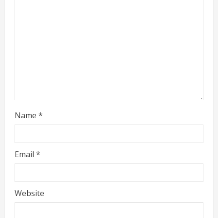
d
i
n
g
Name
*
Email
*
Website