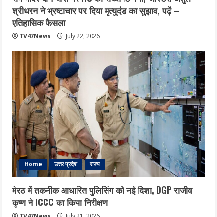
श्रीधरन ने भ्रष्टाचार पर द‍िया मृत्युदंड का सुझाव, पढ़ें –
एत‍िहास‍िक फैसला
TV47News
July 22, 2026
Home
उत्तर प्रदेश
राज्य
मेरठ में तकनीक आधारित पुलिसिंग को नई दिशा, DGP राजीव
कृष्ण ने ICCC का किया निरीक्षण
TV47News
July 21, 2026