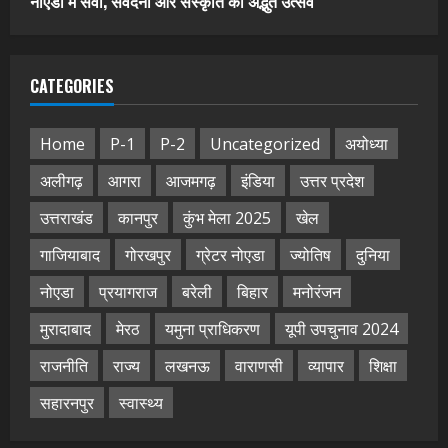
नोएडा में सेवा, संवेदना और संस्कृति का अद्भुत उत्सव
CATEGORIES
Home
P-1
P-2
Uncategorized
अयोध्या
अलीगढ़
आगरा
आजमगढ़
इंडिया
उत्तर प्रदेश
उत्तराखंड
कानपुर
कुंभ मेला 2025
खेल
गाजियाबाद
गोरखपुर
ग्रेटर नोएडा
ज्योतिष
दुनिया
नोएडा
प्रयागराज
बरेली
बिहार
मनोरंजन
मुरादाबाद
मेरठ
यमुना प्राधिकरण
यूपी उपचुनाव 2024
राजनीति
राज्य
लखनऊ
वाराणसी
व्यापार
शिक्षा
सहारनपुर
स्वास्थ्य