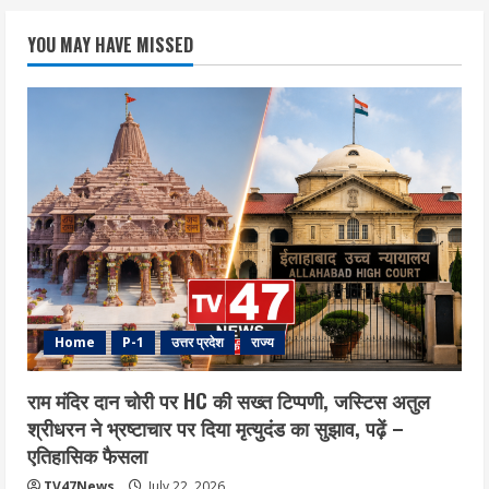
YOU MAY HAVE MISSED
Home
P-1
उत्तर प्रदेश
राज्य
राम मंदिर दान चोरी पर HC की सख्त टिप्पणी, जस्टिस अतुल
श्रीधरन ने भ्रष्टाचार पर द‍िया मृत्युदंड का सुझाव, पढ़ें –
एत‍िहास‍िक फैसला
TV47News
July 22, 2026