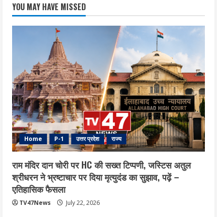
YOU MAY HAVE MISSED
Home
P-1
उत्तर प्रदेश
राज्य
राम मंदिर दान चोरी पर HC की सख्त टिप्पणी, जस्टिस अतुल
श्रीधरन ने भ्रष्टाचार पर द‍िया मृत्युदंड का सुझाव, पढ़ें –
एत‍िहास‍िक फैसला
TV47News
July 22, 2026