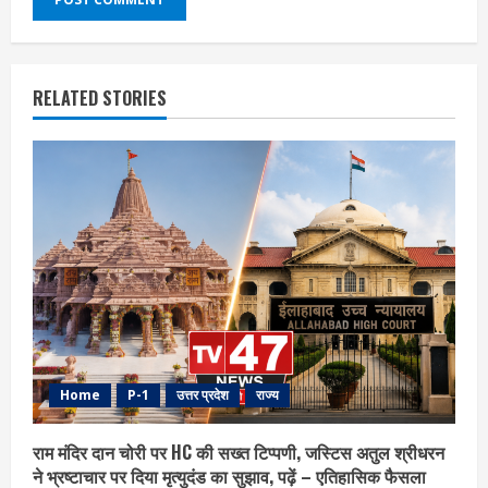
RELATED STORIES
Home
P-1
उत्तर प्रदेश
राज्य
राम मंदिर दान चोरी पर HC की सख्त टिप्पणी, जस्टिस अतुल श्रीधरन
ने भ्रष्टाचार पर द‍िया मृत्युदंड का सुझाव, पढ़ें – एत‍िहास‍िक फैसला