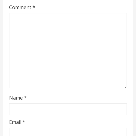
Comment
*
e
a
d
i
n
g
Name
*
Email
*