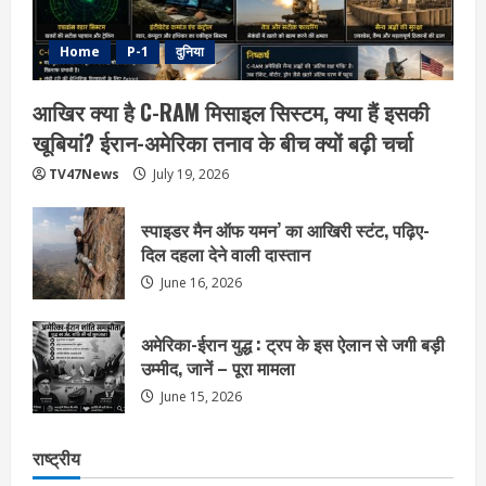
Home
P-1
दुनिया
आखिर क्या है C-RAM मिसाइल सिस्टम, क्या हैं इसकी
खूबियां? ईरान-अमेरिका तनाव के बीच क्यों बढ़ी चर्चा
TV47News
July 19, 2026
स्पाइडर मैन ऑफ यमन’ का आखिरी स्टंट, पढ़िए-
दिल दहला देने वाली दास्तान
June 16, 2026
अमेरिका-ईरान युद्ध : ट्रप के इस ऐलान से जगी बड़ी
उम्मीद, जानें – पूरा मामला
June 15, 2026
राष्ट्रीय