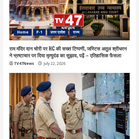
Home
P-1
उत्तर प्रदेश
राज्य
राम मंदिर दान चोरी पर HC की सख्त टिप्पणी, जस्टिस अतुल श्रीधरन
ने भ्रष्टाचार पर द‍िया मृत्युदंड का सुझाव, पढ़ें – एत‍िहास‍िक फैसला
TV47News
July 22, 2026