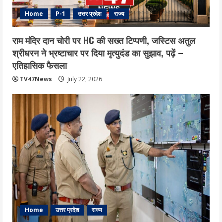
Home
P-1
उत्तर प्रदेश
राज्य
राम मंदिर दान चोरी पर HC की सख्त टिप्पणी, जस्टिस अतुल
श्रीधरन ने भ्रष्टाचार पर द‍िया मृत्युदंड का सुझाव, पढ़ें –
एत‍िहास‍िक फैसला
TV47News
July 22, 2026
Home
उत्तर प्रदेश
राज्य