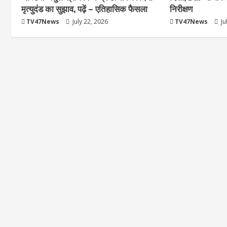
मृत्युदंड का सुझाव, पढ़ें – एत‍िहास‍िक फैसला
निरीक्षण
TV47News
July 22, 2026
TV47News
Ju