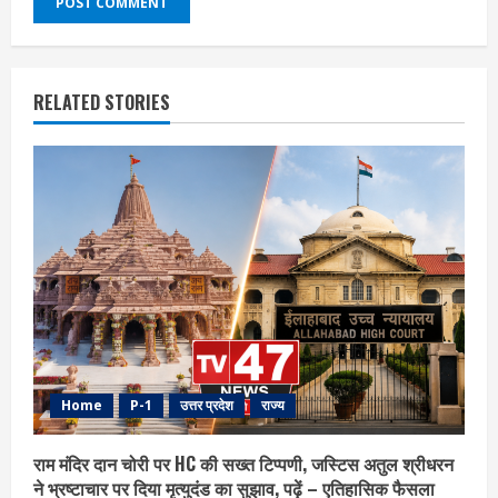
RELATED STORIES
Home
P-1
उत्तर प्रदेश
राज्य
राम मंदिर दान चोरी पर HC की सख्त टिप्पणी, जस्टिस अतुल श्रीधरन
ने भ्रष्टाचार पर द‍िया मृत्युदंड का सुझाव, पढ़ें – एत‍िहास‍िक फैसला