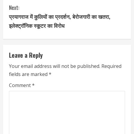
n
Next:
t
प्रयागराज में कुलियों का प्रदर्शन, बेरोजगारी का खतरा,
i
इलेक्ट्रॉनिक स्कूटर का विरोध
n
u
Leave a Reply
e
Your email address will not be published.
Required
fields are marked
*
R
Comment
*
e
a
d
i