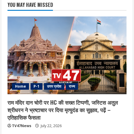
YOU MAY HAVE MISSED
Home
P-1
उत्तर प्रदेश
राज्य
राम मंदिर दान चोरी पर HC की सख्त टिप्पणी, जस्टिस अतुल
श्रीधरन ने भ्रष्टाचार पर द‍िया मृत्युदंड का सुझाव, पढ़ें –
एत‍िहास‍िक फैसला
TV47News
July 22, 2026