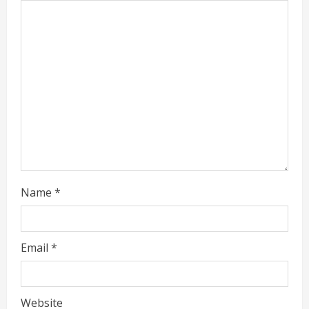
e
a
d
i
n
g
Name
*
Email
*
Website