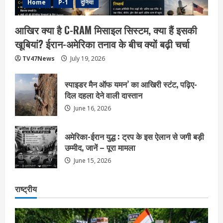
Home
P-1
दुनिया
आखिर क्या है C-RAM मिसाइल सिस्टम, क्या हैं इसकी
खूबियां? ईरान-अमेरिका तनाव के बीच क्यों बढ़ी चर्चा
TV47News
July 19, 2026
स्पाइडर मैन ऑफ यमन’ का आखिरी स्टंट, पढ़िए-
दिल दहला देने वाली दास्तान
June 16, 2026
अमेरिका-ईरान युद्ध : ट्रप के इस ऐलान से जगी बड़ी
उम्मीद, जानें – पूरा मामला
June 15, 2026
राष्ट्रीय