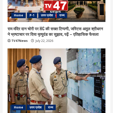
Home
P-1
उत्तर प्रदेश
राज्य
राम मंदिर दान चोरी पर HC की सख्त टिप्पणी, जस्टिस अतुल श्रीधरन
ने भ्रष्टाचार पर द‍िया मृत्युदंड का सुझाव, पढ़ें – एत‍िहास‍िक फैसला
TV47News
July 22, 2026
Home
उत्तर प्रदेश
राज्य