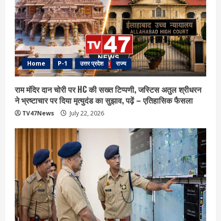
Home
P-1
उत्तर प्रदेश
राज्य
राम मंदिर दान चोरी पर HC की सख्त टिप्पणी, जस्टिस अतुल श्रीधरन
ने भ्रष्टाचार पर द‍िया मृत्युदंड का सुझाव, पढ़ें – एत‍िहास‍िक फैसला
TV47News
July 22, 2026