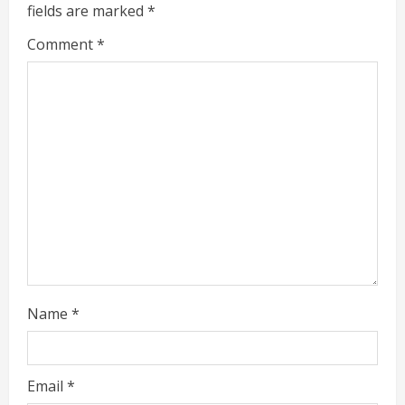
e
fields are marked
*
R
Comment
*
e
a
d
i
n
g
Name
*
Email
*