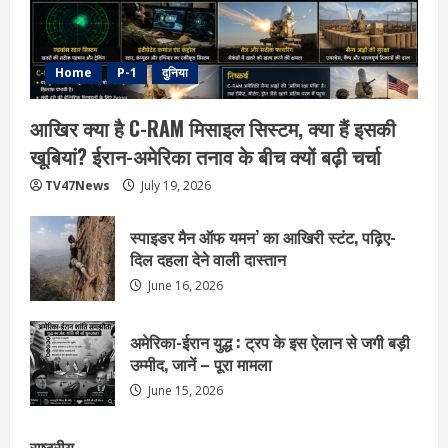
Home
P-1
दुनिया
आखिर क्या है C-RAM मिसाइल सिस्टम, क्या हैं इसकी
खूबियां? ईरान-अमेरिका तनाव के बीच क्यों बढ़ी चर्चा
TV47News
July 19, 2026
स्पाइडर मैन ऑफ यमन’ का आखिरी स्टंट, पढ़िए-
दिल दहला देने वाली दास्तान
June 16, 2026
अमेरिका-ईरान युद्ध : ट्रप के इस ऐलान से जगी बड़ी
उम्मीद, जानें – पूरा मामला
June 15, 2026
राष्ट्रीय