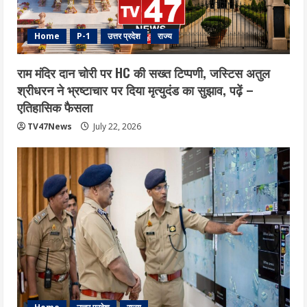
Home
P-1
उत्तर प्रदेश
राज्य
राम मंदिर दान चोरी पर HC की सख्त टिप्पणी, जस्टिस अतुल
श्रीधरन ने भ्रष्टाचार पर द‍िया मृत्युदंड का सुझाव, पढ़ें –
एत‍िहास‍िक फैसला
TV47News
July 22, 2026