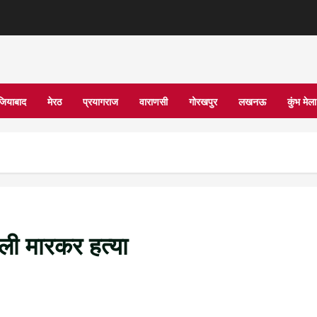
जियाबाद
मेरठ
प्रयागराज
वाराणसी
गोरखपुर
लखनऊ
कुंभ मे
ोली मारकर हत्या