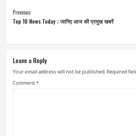
C
Previous:
Top 10 News Today : जानिए आज की प्रमुख खबरें
o
n
t
Leave a Reply
i
Your email address will not be published.
Required fie
n
Comment
*
u
e
R
e