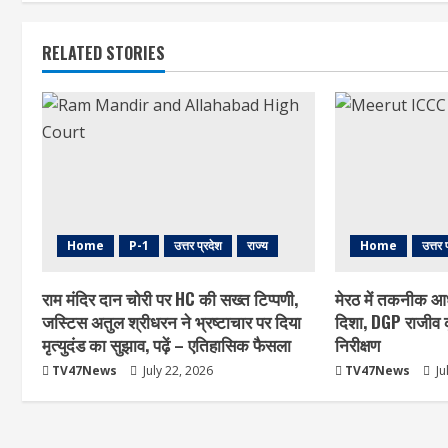
RELATED STORIES
Home
P-1
उत्तर प्रदेश
राज्य
Home
उत्तर 
राम मंदिर दान चोरी पर HC की सख्त टिप्पणी,
मेरठ में तकनीक आ
जस्टिस अतुल श्रीधरन ने भ्रष्टाचार पर द‍िया
दिशा, DGP राजीव क
मृत्युदंड का सुझाव, पढ़ें – एत‍िहास‍िक फैसला
निरीक्षण
TV47News
July 22, 2026
TV47News
Ju