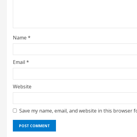
a
d
i
Name
*
n
g
Email
*
Website
Save my name, email, and website in this browser f