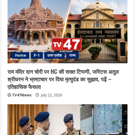
Home
P-1
उत्तर प्रदेश
राज्य
राम मंदिर दान चोरी पर HC की सख्त टिप्पणी, जस्टिस अतुल
श्रीधरन ने भ्रष्टाचार पर द‍िया मृत्युदंड का सुझाव, पढ़ें –
एत‍िहास‍िक फैसला
TV47News
July 22, 2026