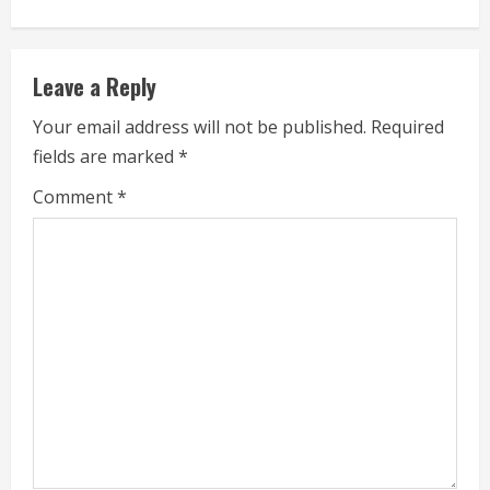
i
n
Leave a Reply
u
Your email address will not be published.
Required
e
fields are marked
*
R
Comment
*
e
a
d
i
n
g