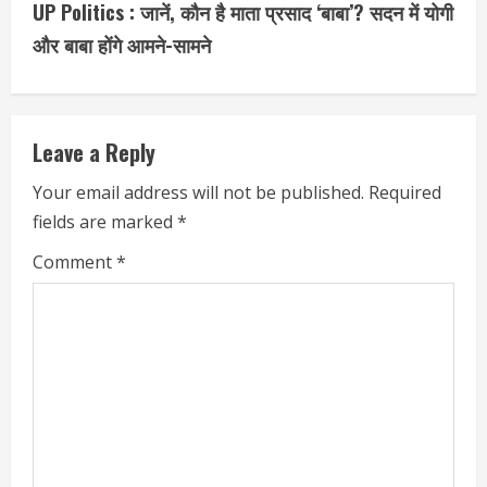
t
UP Politics : जानें, कौन है माता प्रसाद ‘बाबा’? सदन में योगी
i
और बाबा होंगे आमने-सामने
n
u
Leave a Reply
e
Your email address will not be published.
Required
fields are marked
*
R
Comment
*
e
a
d
i
n