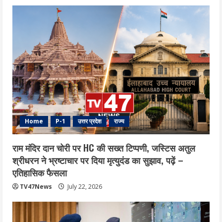
Home
P-1
उत्तर प्रदेश
राज्य
राम मंदिर दान चोरी पर HC की सख्त टिप्पणी, जस्टिस अतुल
श्रीधरन ने भ्रष्टाचार पर द‍िया मृत्युदंड का सुझाव, पढ़ें –
एत‍िहास‍िक फैसला
TV47News
July 22, 2026