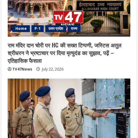
Home
P-1
उत्तर प्रदेश
राज्य
राम मंदिर दान चोरी पर HC की सख्त टिप्पणी, जस्टिस अतुल
श्रीधरन ने भ्रष्टाचार पर द‍िया मृत्युदंड का सुझाव, पढ़ें –
एत‍िहास‍िक फैसला
TV47News
July 22, 2026