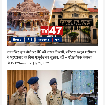
Home
P-1
उत्तर प्रदेश
राज्य
राम मंदिर दान चोरी पर HC की सख्त टिप्पणी, जस्टिस अतुल श्रीधरन
ने भ्रष्टाचार पर द‍िया मृत्युदंड का सुझाव, पढ़ें – एत‍िहास‍िक फैसला
TV47News
July 22, 2026