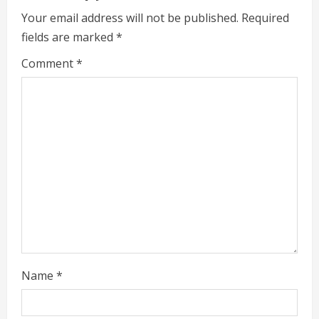
u
Your email address will not be published.
Required
e
fields are marked
*
R
Comment
*
e
a
d
i
n
g
Name
*