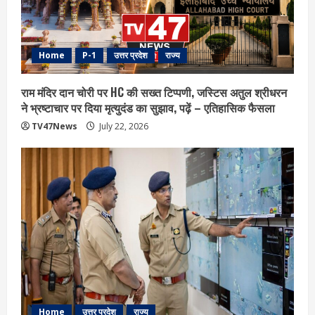
Home
P-1
उत्तर प्रदेश
राज्य
राम मंदिर दान चोरी पर HC की सख्त टिप्पणी, जस्टिस अतुल श्रीधरन
ने भ्रष्टाचार पर द‍िया मृत्युदंड का सुझाव, पढ़ें – एत‍िहास‍िक फैसला
TV47News
July 22, 2026
Home
उत्तर प्रदेश
राज्य