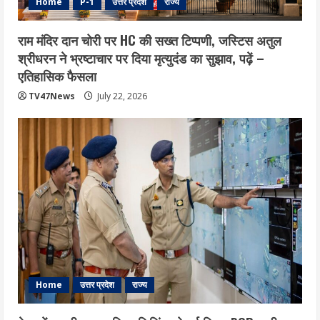
Home
P-1
उत्तर प्रदेश
राज्य
राम मंदिर दान चोरी पर HC की सख्त टिप्पणी, जस्टिस अतुल
श्रीधरन ने भ्रष्टाचार पर द‍िया मृत्युदंड का सुझाव, पढ़ें –
एत‍िहास‍िक फैसला
TV47News
July 22, 2026
Home
उत्तर प्रदेश
राज्य