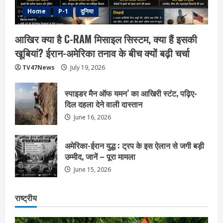
Home
P-1
दुनिया
आखिर क्या है C-RAM मिसाइल सिस्टम, क्या हैं इसकी
खूबियां? ईरान-अमेरिका तनाव के बीच क्यों बढ़ी चर्चा
TV47News
July 19, 2026
स्पाइडर मैन ऑफ यमन’ का आखिरी स्टंट, पढ़िए-
दिल दहला देने वाली दास्तान
June 16, 2026
अमेरिका-ईरान युद्ध : ट्रप के इस ऐलान से जगी बड़ी
उम्मीद, जानें – पूरा मामला
June 15, 2026
राष्ट्रीय