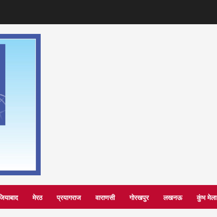
जियाबाद
मेरठ
प्रयागराज
वाराणसी
गोरखपुर
लखनऊ
कुंभ मे