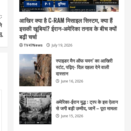
Home
P-1
दुनिया
:
आखिर क्या है C-RAM मिसाइल सिस्टम, क्या हैं
े
इसकी खूबियां? ईरान-अमेरिका तनाव के बीच क्यों
यू
बढ़ी चर्चा
TV47News
July 19, 2026
स्पाइडर मैन ऑफ यमन’ का आखिरी
स्टंट, पढ़िए- दिल दहला देने वाली
दास्तान
June 16, 2026
अमेरिका-ईरान युद्ध : ट्रप के इस ऐलान
से जगी बड़ी उम्मीद, जानें – पूरा मामला
June 15, 2026