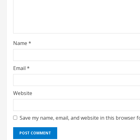
a
d
i
Name
*
n
g
Email
*
Website
Save my name, email, and website in this browser f