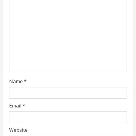
a
d
i
n
g
Name
*
Email
*
Website