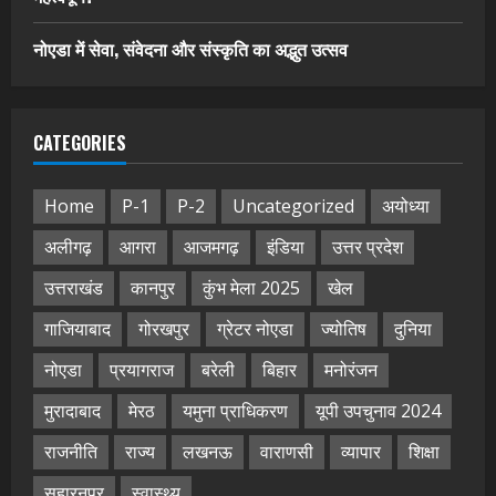
नोएडा में सेवा, संवेदना और संस्कृति का अद्भुत उत्सव
CATEGORIES
Home
P-1
P-2
Uncategorized
अयोध्या
अलीगढ़
आगरा
आजमगढ़
इंडिया
उत्तर प्रदेश
उत्तराखंड
कानपुर
कुंभ मेला 2025
खेल
गाजियाबाद
गोरखपुर
ग्रेटर नोएडा
ज्योतिष
दुनिया
नोएडा
प्रयागराज
बरेली
बिहार
मनोरंजन
मुरादाबाद
मेरठ
यमुना प्राधिकरण
यूपी उपचुनाव 2024
राजनीति
राज्य
लखनऊ
वाराणसी
व्यापार
शिक्षा
सहारनपुर
स्वास्थ्य