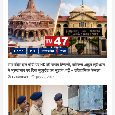
Home
P-1
उत्तर प्रदेश
राज्य
राम मंदिर दान चोरी पर HC की सख्त टिप्पणी, जस्टिस अतुल श्रीधरन
ने भ्रष्टाचार पर द‍िया मृत्युदंड का सुझाव, पढ़ें – एत‍िहास‍िक फैसला
TV47News
July 22, 2026