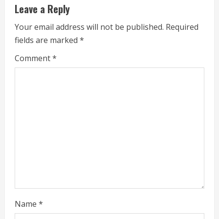
u
Leave a Reply
e
Your email address will not be published.
Required
fields are marked
*
R
Comment
*
e
a
d
i
n
g
Name
*