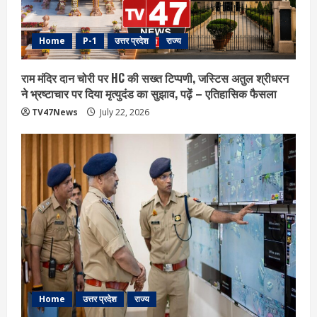
Home
P-1
उत्तर प्रदेश
राज्य
राम मंदिर दान चोरी पर HC की सख्त टिप्पणी, जस्टिस अतुल श्रीधरन
ने भ्रष्टाचार पर द‍िया मृत्युदंड का सुझाव, पढ़ें – एत‍िहास‍िक फैसला
TV47News
July 22, 2026
Home
उत्तर प्रदेश
राज्य