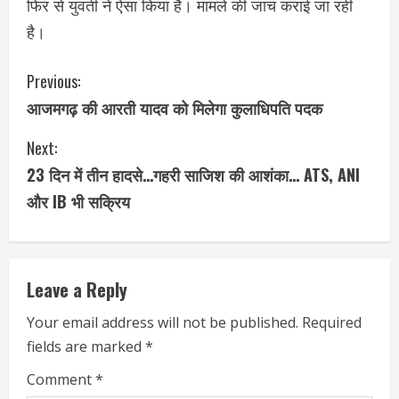
फिर से युवती ने ऐसा किया है। मामले की जांच कराई जा रही
है।
C
Previous:
आजमगढ़ की आरती यादव को मिलेगा कुलाधिपति पदक
o
Next:
n
23 दिन में तीन हादसे…गहरी साजिश की आशंका… ATS, ANI
t
और IB भी सक्रिय
i
n
Leave a Reply
u
Your email address will not be published.
Required
e
fields are marked
*
R
Comment
*