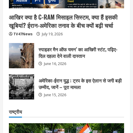
Home
P-1
दुनिया
आखिर क्या है C-RAM मिसाइल सिस्टम, क्या हैं इसकी
खूबियां? ईरान-अमेरिका तनाव के बीच क्यों बढ़ी चर्चा
TV47News
July 19, 2026
स्पाइडर मैन ऑफ यमन’ का आखिरी स्टंट, पढ़िए-
दिल दहला देने वाली दास्तान
June 16, 2026
अमेरिका-ईरान युद्ध : ट्रप के इस ऐलान से जगी बड़ी
उम्मीद, जानें – पूरा मामला
June 15, 2026
राष्ट्रीय