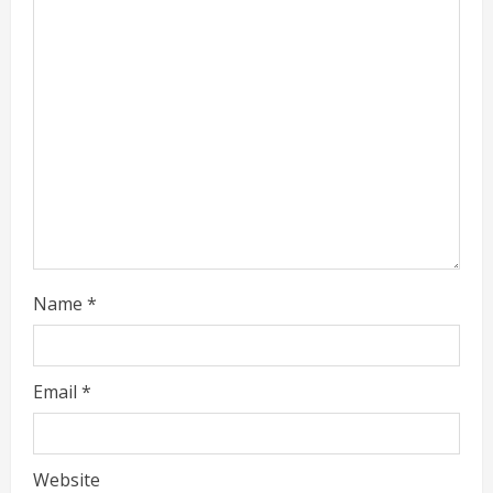
e
a
d
i
n
g
Name
*
Email
*
Website