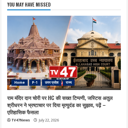
YOU MAY HAVE MISSED
Home
P-1
उत्तर प्रदेश
राज्य
राम मंदिर दान चोरी पर HC की सख्त टिप्पणी, जस्टिस अतुल
श्रीधरन ने भ्रष्टाचार पर द‍िया मृत्युदंड का सुझाव, पढ़ें –
एत‍िहास‍िक फैसला
TV47News
July 22, 2026