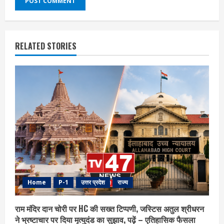
RELATED STORIES
Home
P-1
उत्तर प्रदेश
राज्य
राम मंदिर दान चोरी पर HC की सख्त टिप्पणी, जस्टिस अतुल श्रीधरन
ने भ्रष्टाचार पर द‍िया मृत्युदंड का सुझाव, पढ़ें – एत‍िहास‍िक फैसला