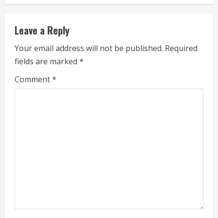
n
u
Leave a Reply
e
Your email address will not be published.
Required
fields are marked
*
R
Comment
*
e
a
d
i
n
g