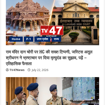
Home
P-1
उत्तर प्रदेश
राज्य
राम मंदिर दान चोरी पर HC की सख्त टिप्पणी, जस्टिस अतुल
श्रीधरन ने भ्रष्टाचार पर द‍िया मृत्युदंड का सुझाव, पढ़ें –
एत‍िहास‍िक फैसला
TV47News
July 22, 2026