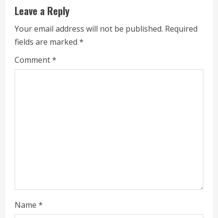
u
Leave a Reply
e
Your email address will not be published.
Required
fields are marked
*
R
Comment
*
e
a
d
i
n
g
Name
*