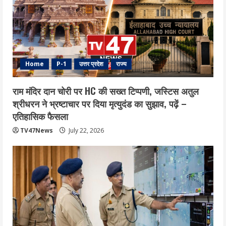
Home
P-1
उत्तर प्रदेश
राज्य
राम मंदिर दान चोरी पर HC की सख्त टिप्पणी, जस्टिस अतुल
श्रीधरन ने भ्रष्टाचार पर द‍िया मृत्युदंड का सुझाव, पढ़ें –
एत‍िहास‍िक फैसला
TV47News
July 22, 2026