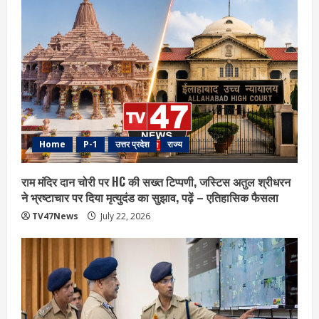
Home
P-1
उत्तर प्रदेश
राज्य
राम मंदिर दान चोरी पर HC की सख्त टिप्पणी, जस्टिस अतुल श्रीधरन
ने भ्रष्टाचार पर द‍िया मृत्युदंड का सुझाव, पढ़ें – एत‍िहास‍िक फैसला
TV47News
July 22, 2026