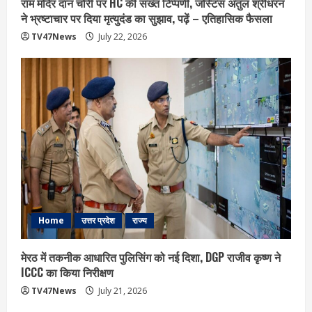
राम मंदिर दान चोरी पर HC की सख्त टिप्पणी, जस्टिस अतुल श्रीधरन
ने भ्रष्टाचार पर द‍िया मृत्युदंड का सुझाव, पढ़ें – एत‍िहास‍िक फैसला
TV47News
July 22, 2026
Home
उत्तर प्रदेश
राज्य
मेरठ में तकनीक आधारित पुलिसिंग को नई दिशा, DGP राजीव कृष्ण ने
ICCC का किया निरीक्षण
TV47News
July 21, 2026