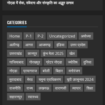
नोएडा में सेवा, संवेदना और संस्कृति का अद्भुत उत्सव
CATEGORIES
Home
P-1
P-2
Uncategorized
अयोध्या
अलीगढ़
आगरा
आजमगढ़
इंडिया
उत्तर प्रदेश
उत्तराखंड
कानपुर
कुंभ मेला 2025
खेल
गाजियाबाद
गोरखपुर
ग्रेटर नोएडा
ज्योतिष
दुनिया
नोएडा
प्रयागराज
बरेली
बिहार
मनोरंजन
मुरादाबाद
मेरठ
यमुना प्राधिकरण
यूपी उपचुनाव 2024
राजनीति
राज्य
लखनऊ
वाराणसी
व्यापार
शिक्षा
सहारनपुर
स्वास्थ्य