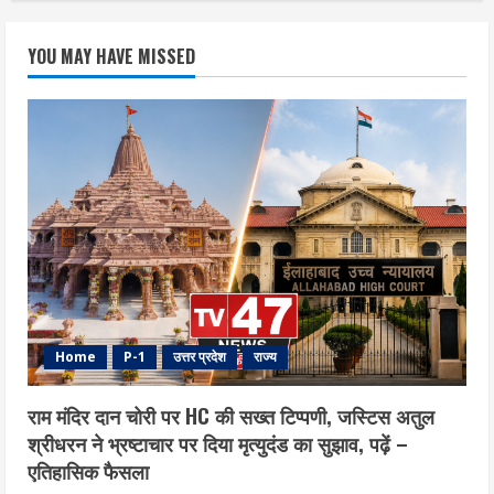
YOU MAY HAVE MISSED
Home
P-1
उत्तर प्रदेश
राज्य
राम मंदिर दान चोरी पर HC की सख्त टिप्पणी, जस्टिस अतुल
श्रीधरन ने भ्रष्टाचार पर द‍िया मृत्युदंड का सुझाव, पढ़ें –
एत‍िहास‍िक फैसला