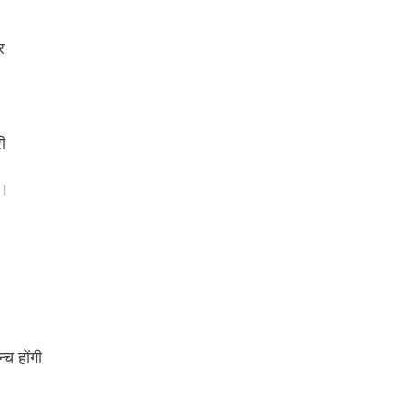
र
ी
ए।
च होंगी