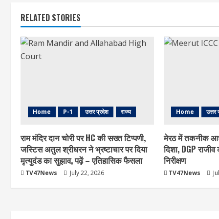
RELATED STORIES
Home
P-1
उत्तर प्रदेश
राज्य
Home
उत्तर 
राम मंदिर दान चोरी पर HC की सख्त टिप्पणी,
मेरठ में तकनीक आ
जस्टिस अतुल श्रीधरन ने भ्रष्टाचार पर द‍िया
दिशा, DGP राजीव क
मृत्युदंड का सुझाव, पढ़ें – एत‍िहास‍िक फैसला
निरीक्षण
TV47News
July 22, 2026
TV47News
Ju