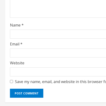
d
i
Name
*
n
g
Email
*
Website
Save my name, email, and website in this browser f