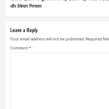
o
और ठेकेदार गिरफ्तार
n
t
Leave a Reply
i
Your email address will not be published.
Required fie
n
Comment
*
u
e
R
e
a
d