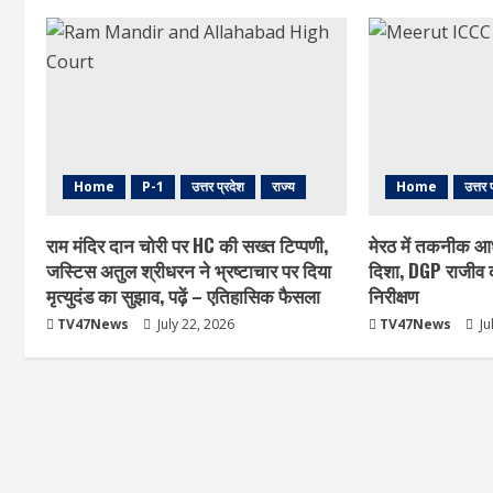
Home
P-1
उत्तर प्रदेश
राज्य
Home
उत्तर 
राम मंदिर दान चोरी पर HC की सख्त टिप्पणी,
मेरठ में तकनीक आ
जस्टिस अतुल श्रीधरन ने भ्रष्टाचार पर द‍िया
दिशा, DGP राजीव क
मृत्युदंड का सुझाव, पढ़ें – एत‍िहास‍िक फैसला
निरीक्षण
TV47News
July 22, 2026
TV47News
Ju