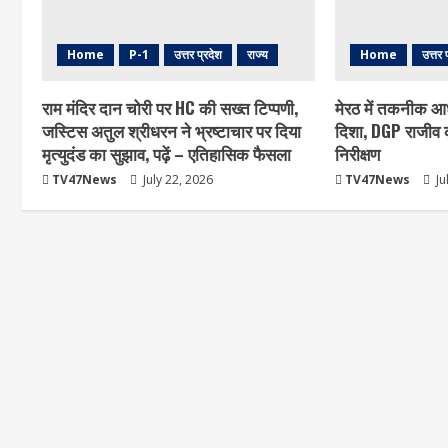
Home
P-1
उत्तर प्रदेश
राज्य
Home
उत्तर 
राम मंदिर दान चोरी पर HC की सख्त टिप्पणी,
मेरठ में तकनीक आ
जस्टिस अतुल श्रीधरन ने भ्रष्टाचार पर द‍िया
दिशा, DGP राजीव क
मृत्युदंड का सुझाव, पढ़ें – एत‍िहास‍िक फैसला
निरीक्षण
TV47News
July 22, 2026
TV47News
Ju