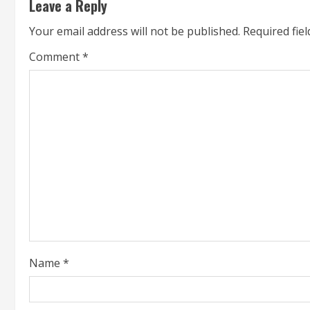
Leave a Reply
i
Your email address will not be published.
Required fie
n
Comment
*
u
e
R
e
a
d
i
Name
*
n
g