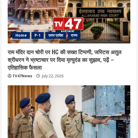
Home
P-1
उत्तर प्रदेश
राज्य
राम मंदिर दान चोरी पर HC की सख्त टिप्पणी, जस्टिस अतुल
श्रीधरन ने भ्रष्टाचार पर द‍िया मृत्युदंड का सुझाव, पढ़ें –
एत‍िहास‍िक फैसला
TV47News
July 22, 2026