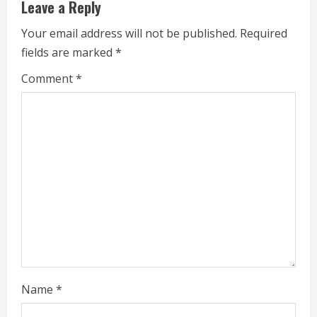
Leave a Reply
u
Your email address will not be published.
Required
e
fields are marked
*
R
Comment
*
e
a
d
i
n
g
Name
*