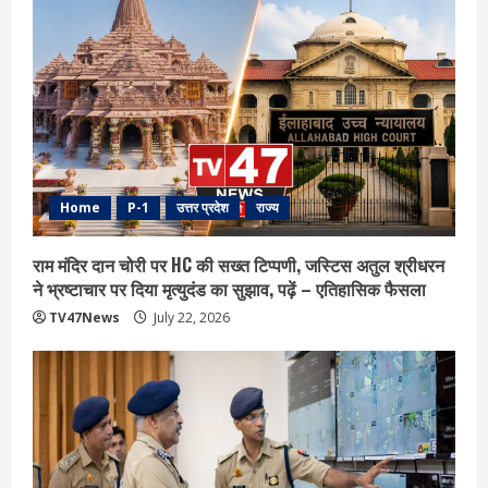
Home
P-1
उत्तर प्रदेश
राज्य
राम मंदिर दान चोरी पर HC की सख्त टिप्पणी, जस्टिस अतुल श्रीधरन
ने भ्रष्टाचार पर द‍िया मृत्युदंड का सुझाव, पढ़ें – एत‍िहास‍िक फैसला
TV47News
July 22, 2026