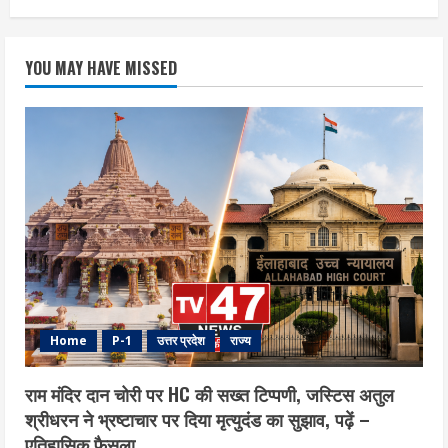
YOU MAY HAVE MISSED
Home
P-1
उत्तर प्रदेश
राज्य
राम मंदिर दान चोरी पर HC की सख्त टिप्पणी, जस्टिस अतुल
श्रीधरन ने भ्रष्टाचार पर द‍िया मृत्युदंड का सुझाव, पढ़ें –
एत‍िहास‍िक फैसला