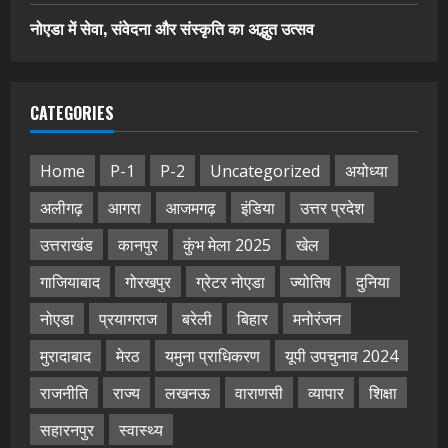
नोएडा में सेवा, संवेदना और संस्कृति का अद्भुत उत्सव
CATEGORIES
Home
P-1
P-2
Uncategorized
अयोध्या
अलीगढ़
आगरा
आजमगढ़
इंडिया
उत्तर प्रदेश
उत्तराखंड
कानपुर
कुंभ मेला 2025
खेल
गाजियाबाद
गोरखपुर
ग्रेटर नोएडा
ज्योतिष
दुनिया
नोएडा
प्रयागराज
बरेली
बिहार
मनोरंजन
मुरादाबाद
मेरठ
यमुना प्राधिकरण
यूपी उपचुनाव 2024
राजनीति
राज्य
लखनऊ
वाराणसी
व्यापार
शिक्षा
सहारनपुर
स्वास्थ्य