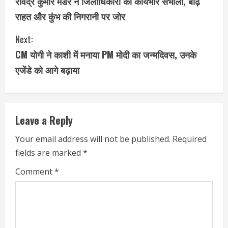
रविंद्र कुमार मंडेर ने जिलाधिकारी का कार्यभार संभाला, बाढ़
o
राहत और कुंभ की निगरानी पर जोर
n
Next:
t
CM योगी ने काशी में मनाया PM मोदी का जन्‍मद‍िवस, उनके
i
एजेंडे को आगे बढ़ाया
n
u
Leave a Reply
e
Your email address will not be published.
Required
fields are marked
*
R
Comment
*
e
a
d