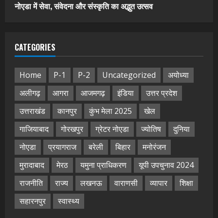
नोएडा में सेवा, संवेदना और संस्कृति का अद्भुत उत्सव
CATEGORIES
Home
P-1
P-2
Uncategorized
अयोध्या
अलीगढ़
आगरा
आजमगढ़
इंडिया
उत्तर प्रदेश
उत्तराखंड
कानपुर
कुंभ मेला 2025
खेल
गाजियाबाद
गोरखपुर
ग्रेटर नोएडा
ज्योतिष
दुनिया
नोएडा
प्रयागराज
बरेली
बिहार
मनोरंजन
मुरादाबाद
मेरठ
यमुना प्राधिकरण
यूपी उपचुनाव 2024
राजनीति
राज्य
लखनऊ
वाराणसी
व्यापार
शिक्षा
सहारनपुर
स्वास्थ्य