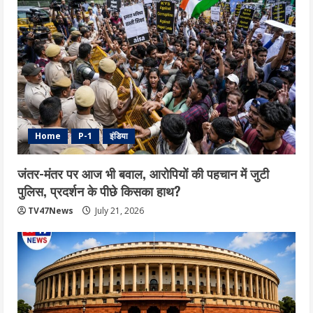
Home
P-1
इंडिया
जंतर-मंतर पर आज भी बवाल, आरोपियों की पहचान में जुटी
पुलिस, प्रदर्शन के पीछे किसका हाथ?
TV47News
July 21, 2026