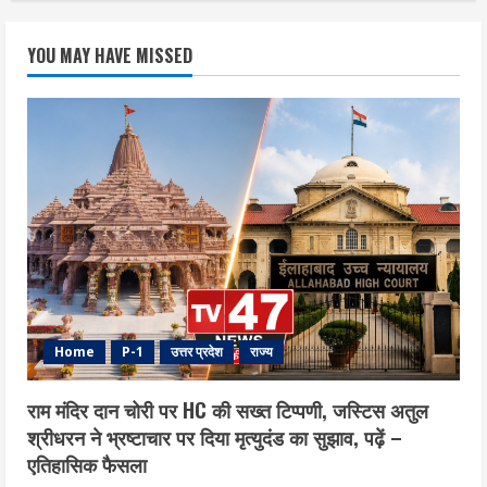
YOU MAY HAVE MISSED
Home
P-1
उत्तर प्रदेश
राज्य
राम मंदिर दान चोरी पर HC की सख्त टिप्पणी, जस्टिस अतुल
श्रीधरन ने भ्रष्टाचार पर द‍िया मृत्युदंड का सुझाव, पढ़ें –
एत‍िहास‍िक फैसला