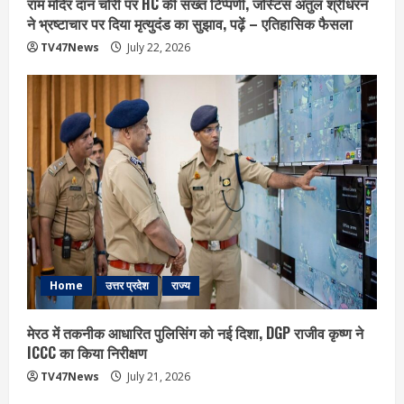
राम मंदिर दान चोरी पर HC की सख्त टिप्पणी, जस्टिस अतुल श्रीधरन
ने भ्रष्टाचार पर द‍िया मृत्युदंड का सुझाव, पढ़ें – एत‍िहास‍िक फैसला
TV47News
July 22, 2026
Home
उत्तर प्रदेश
राज्य
मेरठ में तकनीक आधारित पुलिसिंग को नई दिशा, DGP राजीव कृष्ण ने
ICCC का किया निरीक्षण
TV47News
July 21, 2026